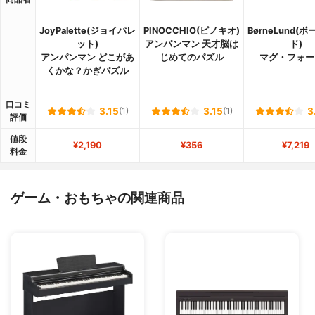
JoyPalette(ジョイパレ
PINOCCHIO(ピノキオ)
BørneLund(
ット)
アンパンマン 天才脳は
ド)
アンパンマン どこがあ
じめてのパズル
マグ・フォー
くかな？かぎパズル
口コミ
3.15
(1)
3.15
(1)
3
評価
値段
¥2,190
¥356
¥7,219
料金
ゲーム・おもちゃの関連商品