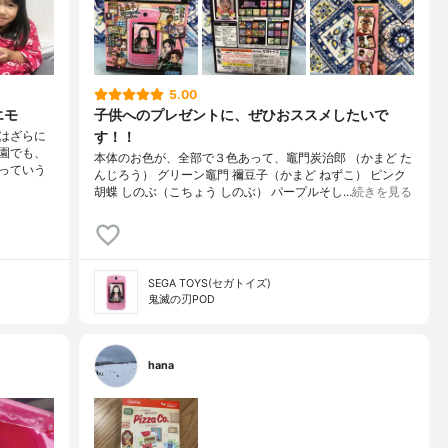
5.00
エモ
子供へのプレゼントに、ぜひおススメしたいで
す！！
はざらに
園でも、
本体のお色が、全部で３色あって、竈門炭治郎 （かまど た
っていう
んじろう） グリーン竈門 禰豆子（かまど ねずこ） ピンク
胡蝶 しのぶ（こちょう しのぶ） パープルそし…
続きを見る
SEGA TOYS(セガトイズ)
鬼滅の刃POD
hana