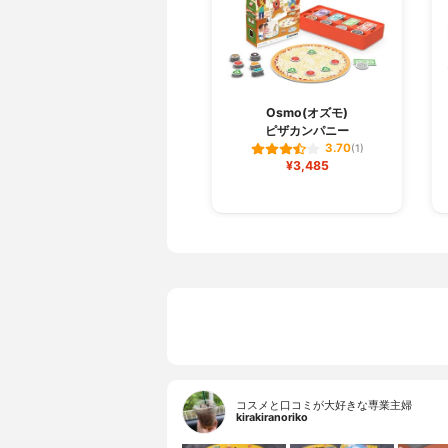
Osmo(オズモ)
ピザカンパニー
3.70
(1)
¥3,485
コスメと口コミが大好きな専業主婦
kirakiranoriko