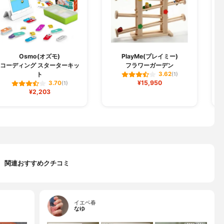
Osmo(オズモ)
PlayMe(プレイミー)
コーディング スターターキッ
フラワーガーデン
ト
3.62
(1)
¥15,950
3.70
(1)
¥2,203
関連おすすめクチコミ
イエベ春
なゆ