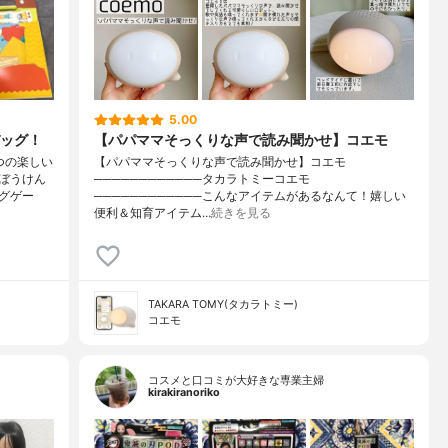
5.00
ッグ！
【パパママそっくりな声で読み聞かせ】コエモ
つの楽しい
【パパママそっくりな声で読み聞かせ】コエモ
ぼうけん
────────────タカラトミーコエモ
グゲー
────────────こんなアイテムがあるなんて！嬉しい
便利＆知育アイテム…
続きを見る
TAKARA TOMY(タカラトミー)
コエモ
コスメと口コミが大好きな専業主婦
kirakiranoriko