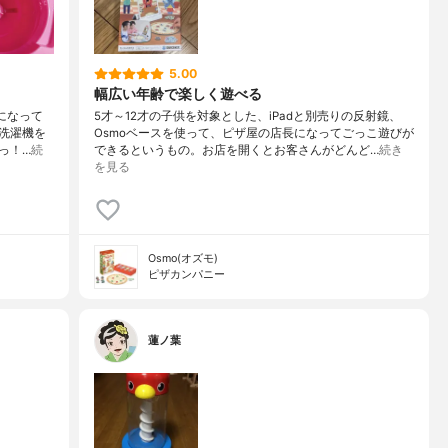
5.00
幅広い年齢で楽しく遊べる
になって
5才～12才の子供を対象とした、iPadと別売りの反射鏡、
洗濯機を
Osmoベースを使って、ピザ屋の店長になってごっこ遊びが
っ！…
続
できるというもの。お店を開くとお客さんがどんど…
続き
を見る
Osmo(オズモ)
ピザカンパニー
蓮ノ葉