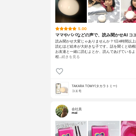
5.00
ママやパパなどの声で、読み聞かせAI コ
読み聞かせ大変じゃありませんか？1日4時間以上
読むほど絵本が大好きな子です。話を聞くと幼稚
お友達と一緒に読むよとか、読んであげているよ
程…
続きを見る
TAKARA TOMY(タカラトミー)
コエモ
会社員
mai