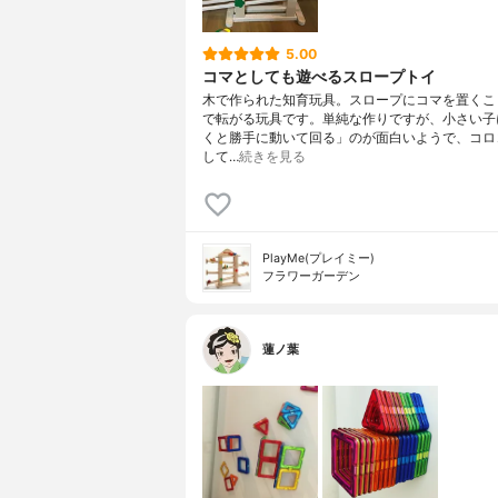
5.00
コマとしても遊べるスロープトイ
木で作られた知育玩具。スロープにコマを置くこ
で転がる玩具です。単純な作りですが、小さい子
くと勝手に動いて回る」のが面白いようで、コロ
して…
続きを見る
PlayMe(プレイミー)
フラワーガーデン
蓮ノ葉