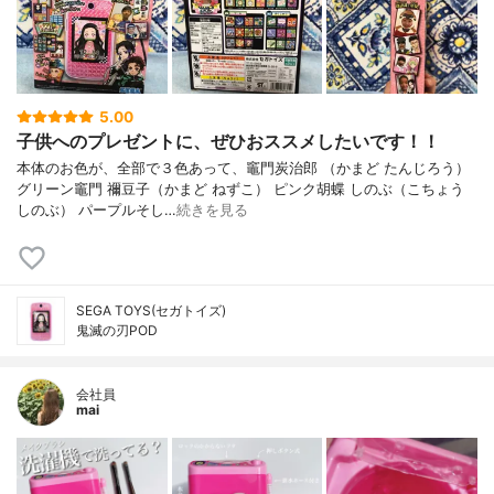
5.00
子供へのプレゼントに、ぜひおススメしたいです！！
本体のお色が、全部で３色あって、竈門炭治郎 （かまど たんじろう）
グリーン竈門 禰豆子（かまど ねずこ） ピンク胡蝶 しのぶ（こちょう
しのぶ） パープルそし…
続きを見る
SEGA TOYS(セガトイズ)
鬼滅の刃POD
会社員
mai