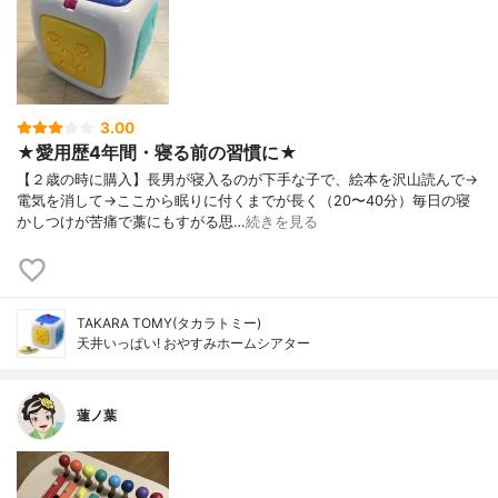
3.00
★愛用歴4年間・寝る前の習慣に★
【２歳の時に購入】長男が寝入るのが下手な子で、絵本を沢山読んで→
電気を消して→ここから眠りに付くまでが長く（20〜40分）毎日の寝
かしつけが苦痛で藁にもすがる思…
続きを見る
TAKARA TOMY(タカラトミー)
天井いっぱい! おやすみホームシアター
蓮ノ葉