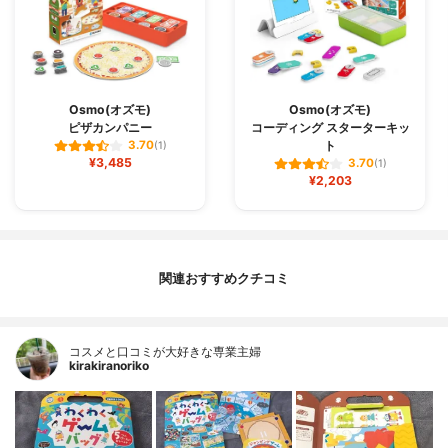
Osmo(オズモ)
Osmo(オズモ)
ピザカンパニー
コーディング スターターキッ
ト
3.70
(1)
¥3,485
3.70
(1)
¥2,203
関連おすすめクチコミ
コスメと口コミが大好きな専業主婦
kirakiranoriko