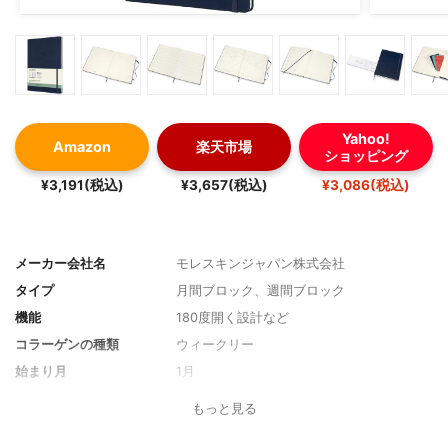
Yahoo!
Amazon
楽天市場
ショッピング
¥3,191(税込)
¥3,657(税込)
¥3,086(税込)
メーカー会社名
モレスキンジャパン株式会社
タイプ
月間ブロック、週間ブロック
機能
180度開く設計など
コラーゲンの種類
ウィークリー
始まり月
1月
始まり曜日
月曜始まり
もっと見る
サイズ
XLサイズ：19×25cm