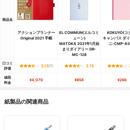
商品名
アクションプランナー
EL COMMUN(エルコミ
KOKUYO(コ
Original 2021 手帳
ューン)
キャンパス ダ
MATOKA 2021年1月始
ニ-CMP-A5
まりダイアリー DR-
MC-128
口コミ
3.15
(1)
3.15
評価
値段
¥4,070
¥858
¥266
料金
紙製品の関連商品