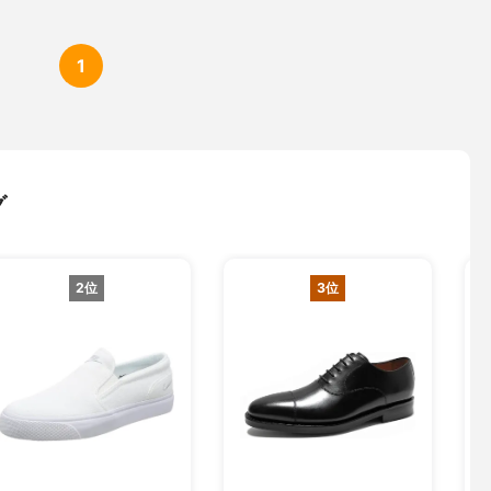
1
グ
2位
3位