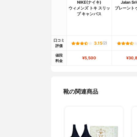
NIKE(ナイキ)
Jalan Sr
ウィメンズ トキ スリッ
プレーント
プ キャンバス
口コミ
3.15
(2)
評価
値段
¥5,500
¥30,
料金
靴の関連商品