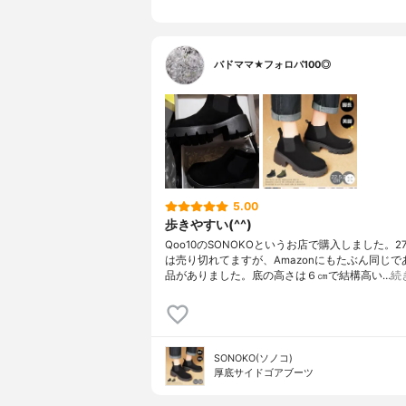
バドママ★フォロバ100◎
5.00
歩きやすい(^^)
Qoo10のSONOKOというお店で購入しました。2
は売り切れてますが、Amazonにもたぶん同じで
品がありました。底の高さは６㎝で結構高い…
続
SONOKO(ソノコ)
厚底サイドゴアブーツ