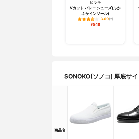
ヒラキ
Vカット バレエ シューズ(ふか
ふかインソール)
3.69
(2)
¥548
SONOKO(ソノコ) 厚底
商品名