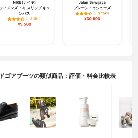
M
NIKE(ナイキ)
Jalan Sriwijaya
ウィメンズ トキ スリップ キャ
プレーントゥシューズ
東
ンバス
3.15
(1)
エ
¥30,800
3.15
(2)
¥5,500
サイドゴアブーツの類似商品：評価・料金比較表