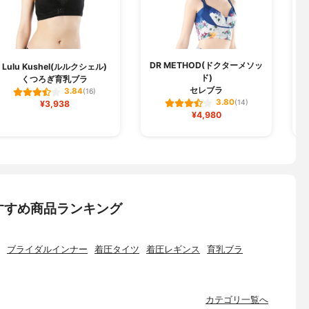
DR METHOD(ドクターメソッ
Lulu Kushel(ルルクシェル)
ド)
くつろぎ育乳ブラ
セレブラ
3.84
(16)
3.80
¥3,938
(14)
¥4,980
すすめ商品ランキング
ブライダルインナー
着圧タイツ
着圧レギンス
育乳ブラ
カテゴリ一覧へ