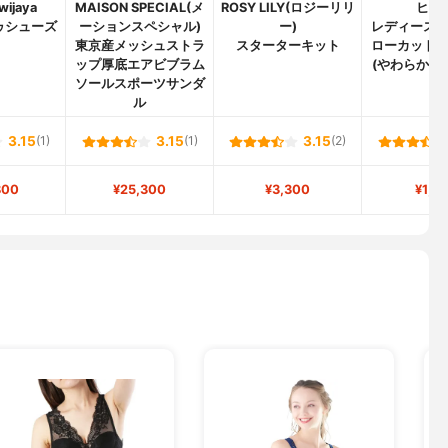
iwijaya
MAISON SPECIAL(メ
ROSY LILY(ロジーリリ
ヒラ
ゥシューズ
ーションスペシャル)
ー)
レディース
東京産メッシュストラ
スターターキット
ローカット
ップ厚底エアビブラム
(やわらかイ
ソールスポーツサンダ
ル
3.15
(1)
3.15
(1)
3.15
(2)
800
¥25,300
¥3,300
¥1,0