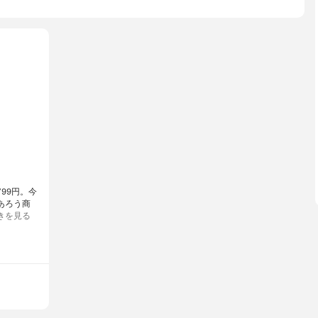
799円。今
あろう商
きを見る