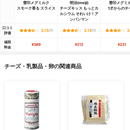
雪印メグミルク
明治(meiji)
雪印メグミ
スモーク香る スライス
チーズキッス もっとカ
1才からのチ
ルシウム それいけ！ア
ンパンマン
口コミ
3.15
(1)
3.15
(1)
3
評価
値段
¥389
¥212
¥231
料金
チーズ・乳製品・卵の関連商品