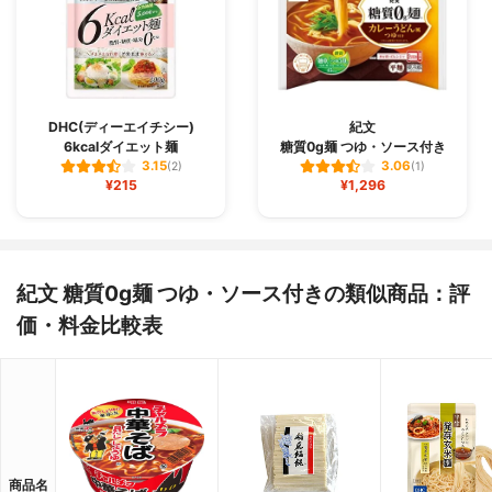
DHC(ディーエイチシー)
紀文
6kcalダイエット麺
糖質0g麺 つゆ・ソース付き
3.15
3.06
(2)
(1)
¥215
¥1,296
紀文 糖質0g麺 つゆ・ソース付きの類似商品：評
価・料金比較表
商品名