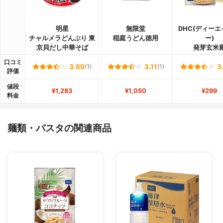
明星
無限堂
DHC(ディー
チャルメラどんぶり 東
稲庭うどん徳用
ー)
京貝だし中華そば
発芽玄米
口コミ
3.69
(1)
3.11
(1)
3
評価
値段
¥1,283
¥1,050
¥299
料金
麺類・パスタの関連商品