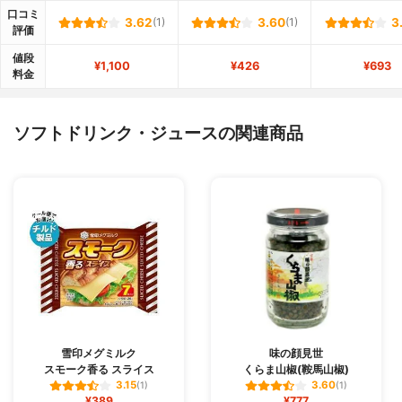
口コミ
3.62
(1)
3.60
(1)
3
評価
値段
¥1,100
¥426
¥693
料金
ソフトドリンク・ジュースの関連商品
雪印メグミルク
味の顔見世
スモーク香る スライス
くらま山椒(鞍馬山椒)
3.15
3.60
(1)
(1)
¥389
¥777