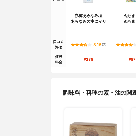
赤穂あらなみ塩
ぬちま
あらなみの本にがり
ぬちま
口コミ
3.15
(2)
評価
値段
¥238
¥87
料金
調味料・料理の素・油の関