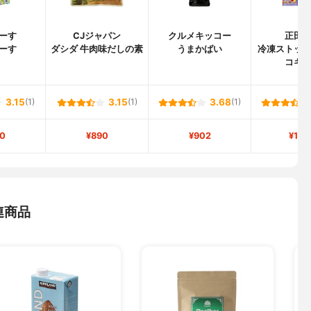
ーす
CJジャパン
クルメキッコー
正田
ーす
ダシダ 牛肉味だしの素
うまかばい
冷凍ストッ
コギ
3.15
(1)
3.15
(1)
3.68
(1)
0
¥890
¥902
¥1,1
連商品