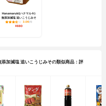
Hanamaruki(ハナマルキ)
無添加減塩 追いこうじみそ
3.06
(1)
¥880
キ) 無添加減塩 追いこうじみその類似商品：評