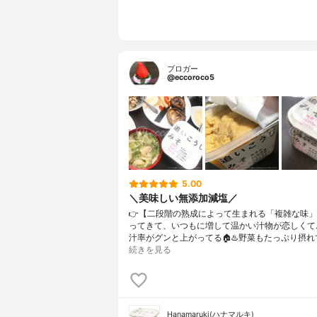
ブロガー
@eccoroco5
5.00
＼美味しい無添加減塩／
👉【二段階の熟成によって生まれる「複雑な味」
ってきて、いつもに増して温かい汁物が恋しくて
汁率がグンと上がってる🏠♨️野菜もたっぷり摂れ
続きを見る
Hanamaruki(ハナマルキ)