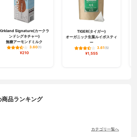
Kirkland Signature(カークラ
TIGER(タイガー)
ンドシグネチャー)
オーガニック生葉ルイボスティ
無糖アーモンドミルク
ー
3.60
(1)
3.61
(5)
¥210
¥1,555
め商品ランキング
カテゴリ一覧へ