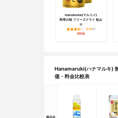
marukome(マルコメ)
料亭の味 フリーズドライ 粒み
そ
3.15
(2)
¥516
Hanamaruki(ハナマル
価・料金比較表
商品名