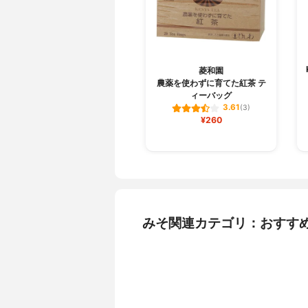
菱和園
農薬を使わずに育てた紅茶 テ
ィーバッグ
3.61
(3)
¥260
みそ関連カテゴリ：おすす