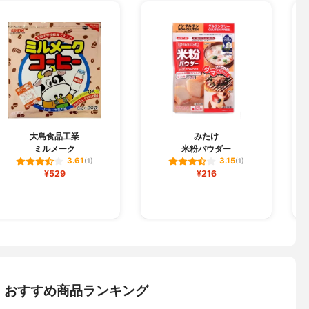
大島食品工業
みたけ
ミルメーク
米粉パウダー
3.61
3.15
(1)
(1)
¥529
¥216
：おすすめ商品ランキング