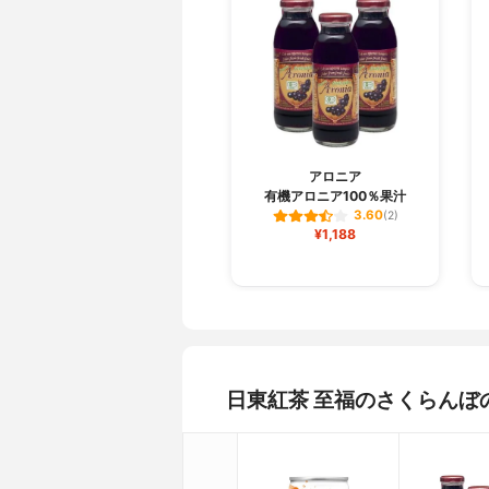
アロニア
有機アロニア100％果汁
3.60
(2)
¥1,188
日東紅茶 至福のさくらんぼ