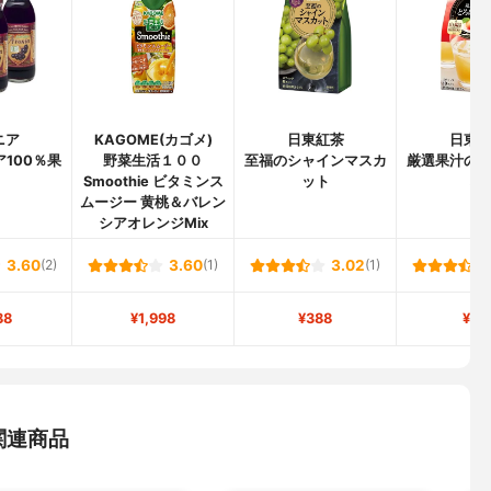
ニア
KAGOME(カゴメ)
日東紅茶
日東
100％果
野菜生活１００
至福のシャインマスカ
厳選果汁の
Smoothie ビタミンス
ット
桃
ムージー 黄桃＆バレン
シアオレンジMix
3.60
(2)
3.60
(1)
3.02
(1)
88
¥1,998
¥388
¥31
関連商品