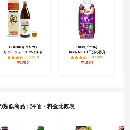
Curilla(キュリラ)
Dole(ドール)
サジージュース マイルド
Juicy Plus 1日分の鉄分
凍
3.13
3.10
(1)
(2)
¥1,780
¥1,664
の類似商品：評価・料金比較表