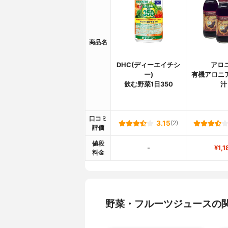
商品名
DHC(ディーエイチシ
アロ
ー)
有機アロニア
飲む野菜1日350
汁
口コミ
3.15
(2)
評価
値段
-
¥1,1
料金
野菜・フルーツジュースの