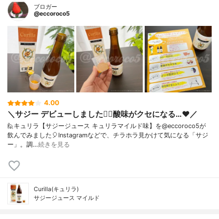
ブロガー
@eccoroco5
4.00
＼サジー デビューしました🙋‍♀️酸味がクセになる…❤️／
🙋キュリラ【サジージュース キュリラマイルド味】を@eccoroco5が
飲んでみました🎈⁡⁡⁡Instagramなどで、チラホラ見かけて気になる「サジ
ー」。⁡調…
続きを見る
Curilla(キュリラ)
サジージュース マイルド