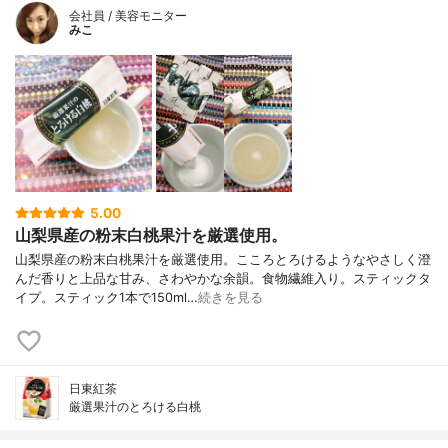
会社員 / 美容モニター
みこ
5.00
山梨県産の粉末白桃果汁を厳選使用。
山梨県産の粉末白桃果汁を厳選使用。こころとろけるようなやさしく澄
んだ香りと上品な甘み、さわやかな余韻。食物繊維入り。スティックタ
イプ。スティック1本で150ml…
続きを見る
日東紅茶
厳選果汁のとろける白桃