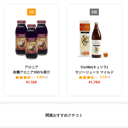
1位
2位
アロニア
Curilla(キュリラ)
有機アロニア100％果汁
サジージュース マイルド
3.60
3.13
(2)
(1)
¥1,188
¥1,780
関連おすすめクチコミ