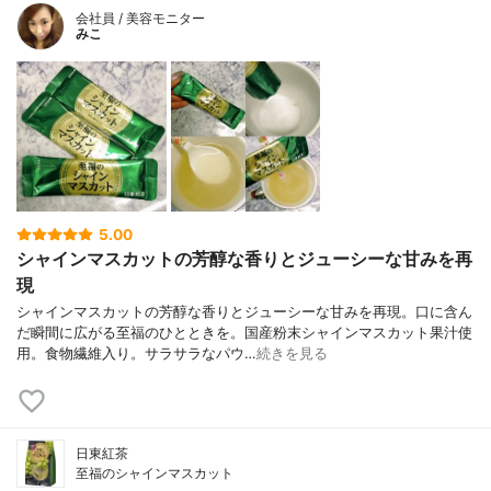
会社員 / 美容モニター
みこ
5.00
シャインマスカットの芳醇な香りとジューシーな甘みを再
現
シャインマスカットの芳醇な香りとジューシーな甘みを再現。口に含ん
だ瞬間に広がる至福のひとときを。国産粉末シャインマスカット果汁使
用。食物繊維入り。サラサラなパウ…
続きを見る
日東紅茶
至福のシャインマスカット