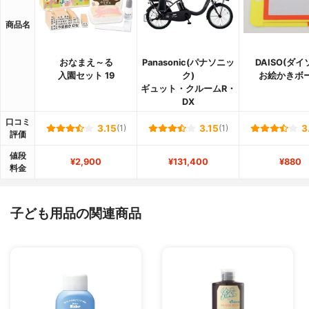
商品名
おなまえ～る
Panasonic(パナソニッ
DAISO(ダイ
入園セット 19
ク)
お絵かきボ
ギュット・クルームR・
DX
口コミ
3.15
(1)
3.15
(1)
3
評価
値段
¥2,900
¥131,400
¥880
料金
子ども用品の関連商品