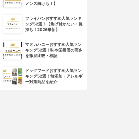
メンズ向けも！】
フライパンおすすめ人気ランキ
ング52選！【焦げ付かない・長
持ち！2026最新】
マヌカハニーおすすめ人気ラン
キング52選！味や栄養価の高さ
を徹底比較・検証
4位
5位
ドッグフードおすすめ人気ラン
キング52選！無添加・アレルギ
ー対策商品を紹介
PILLOW STAND(ピロースタン
Moonmoon(ムーンムーン)
ド)
Dr.Layer