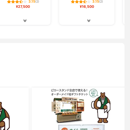
3.15
3.15
(2)
(2)
¥27,500
¥16,500