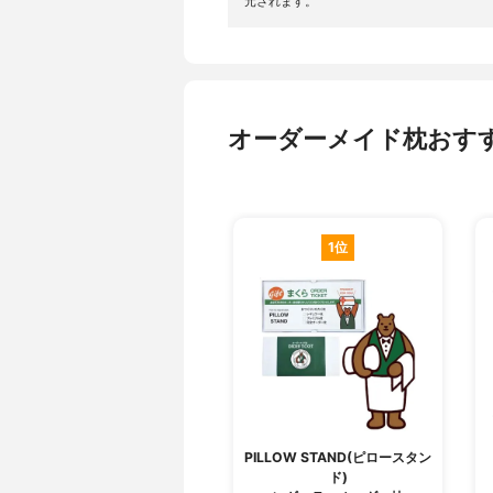
元されます。
オーダーメイド枕おすす
1位
PILLOW STAND(ピロースタン
ド)