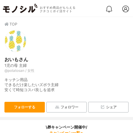
おすすめ商品がもらえる
クチコミポイ活サイト
TOP
おいもさん
1児の母 主婦
@potatosan / 女性
キッチン用品
できるだけ楽したいズボラ主婦
安くて時短コスパ良しを追求
フォローする
フォロワー
シェア
\🎁キャンペーン開催中/
キャンペーン一覧へ