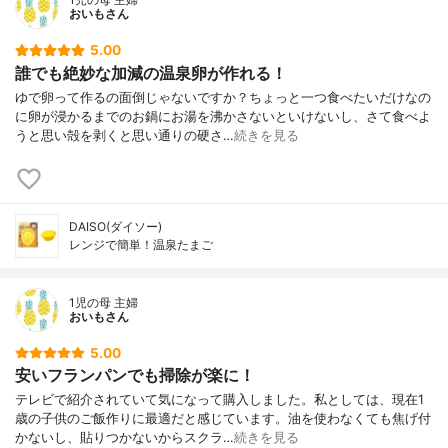
おいもさん
5.00
誰でも絶妙な加減の温泉卵が作れる！
ゆで卵って作るの面倒じゃないですか？ちょっと一つ食べたいだけなの
に卵が浸かるまでのお鍋にお湯を沸かさないといけないし、さて食べよ
うと思い殻を剥くと思い通りの硬さ…
続きを見る
DAISO(ダイソー)
レンジで簡単！温泉たまご
1児の母 主婦
おいもさん
5.00
安いフランパンでも掃除が楽に！
テレビで紹介されていて気になって購入しました。私としては、現在1
歳の子供のご飯作りに最適だと感じています。油を使わなくても焦げ付
かないし、貼りつかないからスクラ…
続きを見る