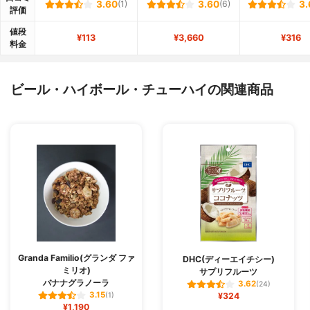
3.60
(1)
3.60
(6)
3.
評価
値段
¥113
¥3,660
¥316
料金
ビール・ハイボール・チューハイの関連商品
Granda Familio(グランダ ファ
DHC(ディーエイチシー)
ミリオ)
サプリフルーツ
バナナグラノーラ
3.62
(24)
3.15
(1)
¥324
¥1,190