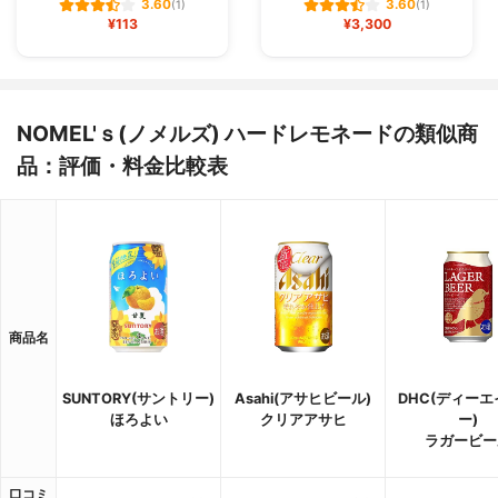
3.60
3.60
(1)
(1)
¥113
¥3,300
NOMEL'ｓ(ノメルズ) ハードレモネードの類似商
品：評価・料金比較表
商品名
SUNTORY(サントリー)
Asahi(アサヒビール)
DHC(ディー
ほろよい
クリアアサヒ
ー)
ラガービー
口コミ