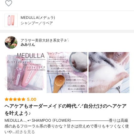
MEDULLA(メデュラ)
シャンプー／リペア
アラサー美容大好き系女子✰ˊ˗
みみりん
5.00
ヘアケアもオーダーメイドの時代.ᐟ.ᐟ自分だけのヘアケア
を叶えよう♪
MEDULLA𓂃٭⸰ SHAMPOO (FLOWER)──────────────香りは高級
感のあるフローラル系の香りかな？甘さは控えめで香りもキツくなく使
いや…
続きを見る