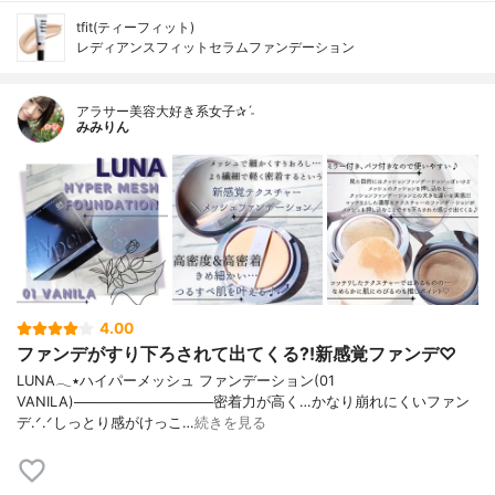
tfit(ティーフィット)
レディアンスフィットセラムファンデーション
アラサー美容大好き系女子✰ˊ˗
みみりん
4.00
ファンデがすり下ろされて出てくる?!新感覚ファンデ♡
LUNA𓂃٭ハイパーメッシュ ファンデーション(01
VANILA)──────────────密着力が高く…かなり崩れにくいファン
デ.ᐟ.ᐟしっとり感がけっこ…
続きを見る