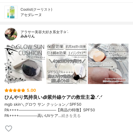
Coolist(クーリスト)
アセダレーヌ
アラサー美容大好き系女子✰ˊ˗
みみりん
5.00
ひんやり気持良い🧊紫外線ケアの救世主🏖.ᐟ.ᐟ
mgb skin＼グロウ サン クッション／SPF50
PA++++──────────────【商品の特徴】SPF50
PA++++───────高いUVケア…
続きを見る