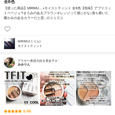
全6色
【使った商品】MIRIMU𓂃٭モイストティント 全6色【色味】アプリコッ
トベージュ↷まろみのあるブラウンオレンジって感じかな♪落ち着いた
暖かみのあるカラーだと思…
続きを見る
MIRIMU(ミリム)
モイストティント
アラサー美容大好き系女子✰ˊ˗
みみりん
5.00