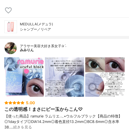
MEDULLA(メデュラ)
シャンプー／リペア
アラサー美容大好き系女子✰ˊ˗
みみりん
5.00
この透明感！まさにビー玉からこん♡
【使った商品】ramurie ラムリエ𓂃٭ウルフルブラック【商品の特徴】
◎1dayタイプ◎DIA14.2mm◎着色直径13.2mm◎BC8.6mm◎含水率
38.…
続きを見る