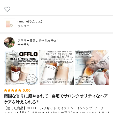
ramurie(ラムリエ)
ラムリエ
アラサー美容大好き系女子✰ˊ˗
みみりん
5.00
南国な香りに癒やされて…自宅でサロンクオリティなヘア
ケアを叶えられる?!
【使った商品】OFFLO𓂃٭リセット モイスチャー (シャンプー/トリー
トメント)【香り】リラックスリゾートの香り(アクアティックシトラス)