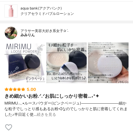
aqua bank(アクアバンク)
クリアセラミドバブルローション
アラサー美容大好き系女子✰ˊ˗
みみりん
5.00
きめ細かいお粉.ᐟ.ᐟお肌にしっかり密着…˖⁺✦
MIRIMU𓂃٭ルースパウダー(ピンクベージュ)──────────────細か
な粒子でしっとり感もあるお粉◁なのでしっかりと肌に密着してくれま
した♪半日近く使…
続きを見る