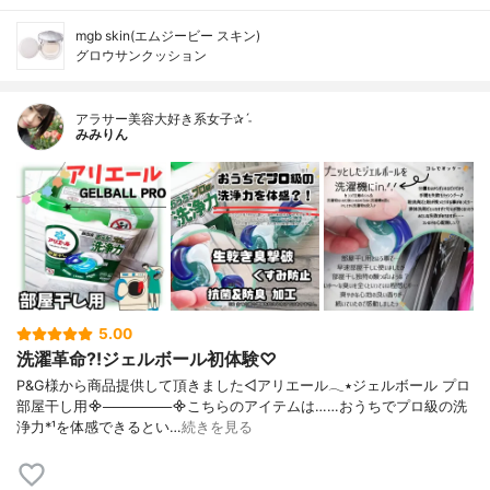
mgb skin(エムジービー スキン)
グロウサンクッション
アラサー美容大好き系女子✰ˊ˗
みみりん
5.00
洗濯革命?!ジェルボール初体験♡
P&G様から商品提供して頂きました◁アリエール𓂃٭ジェルボール プロ
部屋干し用᯽───────᯽こちらのアイテムは……おうちでプロ級の洗
浄力*¹を体感できるとい…
続きを見る