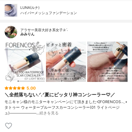
LUNA(ルナ)
ハイパーメッシュファンデーション
アラサー美容大好き系女子✰ˊ˗
みみりん
5.00
＼全然落ちない.ᐟ.ᐟ夏にピッタリ神コンシーラー♡／
モニキャン様のモニターキャンペーンにて頂きました◁FORENCOS𓂃٭
タトゥー ウォータープルーフスカーコンシーラー(01 ライトベージ
ュ)──────────…
続きを見る