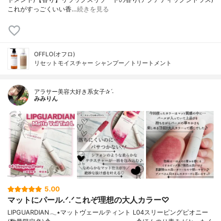
これがすっごくいい香…
続きを見る
OFFLO(オフロ)
リセットモイスチャー シャンプー／トリートメント
アラサー美容大好き系女子✰ˊ˗
みみりん
5.00
マットにパール.ᐟ.ᐟこれぞ理想の大人カラー♡
LIPGUARDIAN𓂃٭マットヴェールティント L04スリーピングピオニー