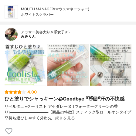
MOUTH MANAGER(マウスマネージャー)
ホワイトスクラバー
アラサー美容大好き系女子✰ˊ˗
みみりん
4.00
ひと塗りでシャっキーン🧊Goodbye ⁽⁽👋🏻⁾⁾汗の不快感
リベルタ𓂃٭クーリスト アセダレーヌ (ウォーターグリーンの香
り)──────────────【商品の特徴】スティック型ロールオンタイプ
▽持ち運びしやすく外出先…
続きを見る