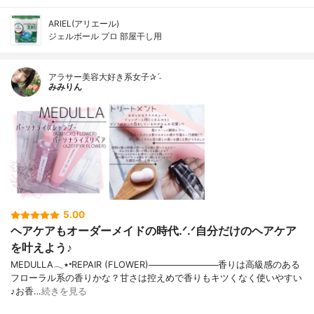
ARIEL(アリエール)
ジェルボール プロ 部屋干し用
アラサー美容大好き系女子✰ˊ˗
みみりん
5.00
ヘアケアもオーダーメイドの時代.ᐟ.ᐟ自分だけのヘアケア
を叶えよう♪
MEDULLA𓂃٭⸰REPAIR (FLOWER)───────────香りは高級感のある
フローラル系の香りかな？甘さは控えめで香りもキツくなく使いやすい
♪お香…
続きを見る