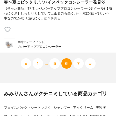
春〜夏にピッタリ.ᐟ.ᐟハイスペックコンシーラー発見♡
【使った商品】TFIT𓂃٭カバーアッププロコンシーラー(03 クール)【崩
れにくさ】しっとりとしていて…密着力も高く､汗・水に強い◁という
事なのでかなり崩れにく…
続きを見る
tfit(ティーフィット)
カバーアッププロコンシーラー
«
1
…
5
6
7
»
みみりんさんがクチコミしている商品カテゴリ
フェイスパック・シートマスク
シャンプー
アイクリーム
美容液