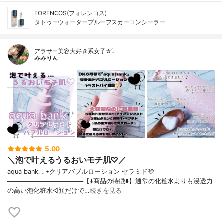
FORENCOS(フォレンコス)
タトゥーウォータープルーフスカーコンシーラー
アラサー美容大好き系女子✰ˊ˗
みみりん
5.00
＼泡で叶えるうるおいモチ肌♡／
aqua bank𓂃٭クリアバブルローション セラミド🩷
─────────────────【⬇️商品の特徴⬇️】通常の化粧水よりも浸透力
の高い泡化粧水◁顔だけで…
続きを見る