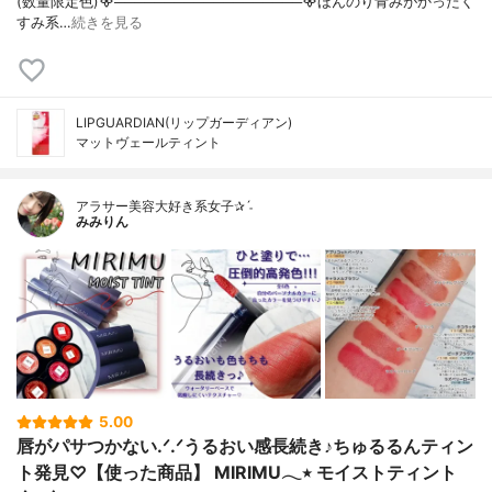
(数量限定色)᯽───────────────────᯽ほんのり青みがかったく
すみ系…
続きを見る
LIPGUARDIAN(リップガーディアン)
マットヴェールティント
アラサー美容大好き系女子✰ˊ˗
みみりん
5.00
唇がパサつかない.ᐟ.ᐟうるおい感長続き♪ちゅるるんティン
ト発見♡【使った商品】 MIRIMU𓂃٭ モイストティント