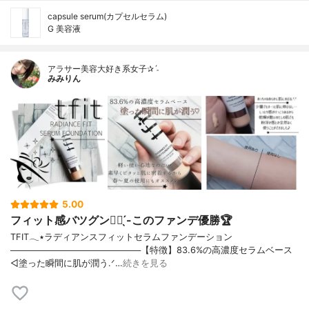
capsule serum(カプセルセラム)
G 美容液
アラサー美容大好き系女子✰ˊ˗
みみりん
5.00
フィット感バツグン👍🏻 ̖́-このファンデ優勝🏆
TFIT𓂃٭ラディアンスフィットセラムファンデーション
─────────────────────【特徴】83.6%の高濃度セラムベース
◁塗った瞬間に肌が潤う.ᐟ…
続きを見る