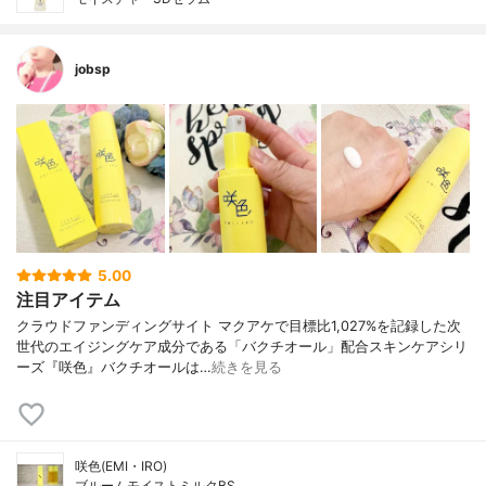
jobsp
5.00
注目アイテム
クラウドファンディングサイト マクアケで目標比1,027%を記録した次
世代のエイジングケア成分である「バクチオール」配合スキンケアシリ
ーズ『咲色』バクチオールは…
続きを見る
咲色(EMI・IRO)
ブルームモイストミルクBS