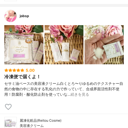
jobsp
5.00
冷凍便で届くよ！
セサミ油ベースの美容液クリーム白くとろ〜りゆるめのテクスチャー自
然の食物の中に存在する乳化の力で作っていて、合成界面活性剤不使
用！防腐剤・酸化防止剤を使っていな…
続きを見る
麗凍化粧品(Reitou Cosme)
美容液クリーム