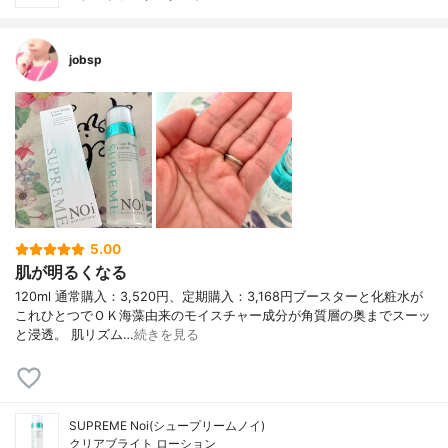
jobsp
5.00
肌が明るくなる
120ml 通常購入：3,520円、定期購入：3,168円ブースターと化粧水が
これひとつでＯＫ海藻由来のモイスチャー成分が角質層の奥までスーッ
と浸透。 肌リズム…
続きを見る
SUPREME Noi(シュープリームノイ)
クリアブライト ローション