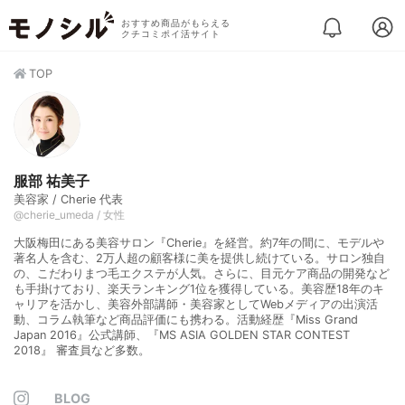
おすすめ商品がもらえる
クチコミポイ活サイト
TOP
服部 祐美子
美容家 / Cherie 代表
@cherie_umeda / 女性
大阪梅田にある美容サロン『Cherie』を経営。約7年の間に、モデルや
著名人を含む、2万人超の顧客様に美を提供し続けている。サロン独自
の、こだわりまつ毛エクステが人気。さらに、目元ケア商品の開発など
も手掛けており、楽天ランキング1位を獲得している。美容歴18年のキ
ャリアを活かし、美容外部講師・美容家としてWebメディアの出演活
動、コラム執筆など商品評価にも携わる。活動経歴『Miss Grand
Japan 2016』公式講師、『MS ASIA GOLDEN STAR CONTEST
2018』 審査員など多数。
BLOG