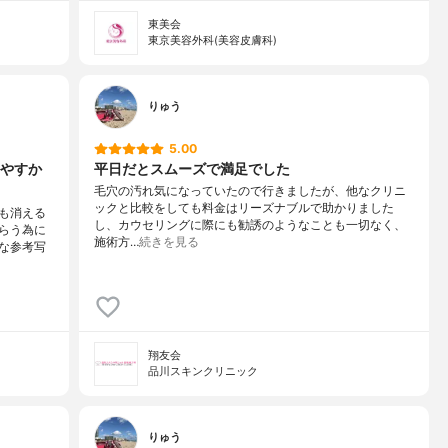
東美会
東京美容外科(美容皮膚科)
りゅう
5.00
やすか
平日だとスムーズで満足でした
毛穴の汚れ気になっていたので行きましたが、他なクリニ
ックと比較をしても料金はリーズナブルで助かりました
も消える
し、カウセリングに際にも勧誘のようなことも一切なく、
らう為に
施術方…
続きを見る
な参考写
翔友会
品川スキンクリニック
りゅう