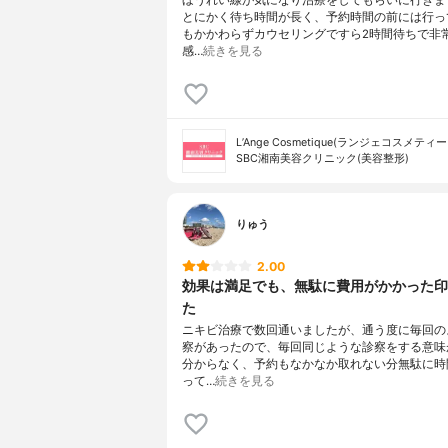
とにかく待ち時間が長く、予約時間の前には行っ
もかかわらずカウセリングですら2時間待ちで非
感…
続きを見る
L’Ange Cosmetique(ランジェコスメティー
SBC湘南美容クリニック(美容整形)
りゅう
2.00
効果は満足でも、無駄に費用がかかった印
た
ニキビ治療で数回通いましたが、通う度に毎回の
察があったので、毎回同じような診察をする意味
分からなく、予約もなかなか取れない分無駄に時
って…
続きを見る