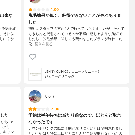
1.00
出来な
脱毛効果が低く、納得できないことが色々ありま
した
ら予約を取
施術はスタッフの方が2人で行ってもらえましたが、それで
、それ以
もきちんと照射されているのか不満に感じるような施術で
りにくか
したし、脱毛効果に関しても契約をしたプランが終わった
段…
続きを見る
JENNY CLINIC(ジェニークリニック)
ジェニークリニック
りゅう
2.00
した
予約は半年待ちは当たり前なので、ほとんど取れ
なかったです
から1ヶ
いクリニ
カウンセリングの際に予約が取りにくいとは説明されまし
、キャン
たが、やはり特に土日だとほとんど予約が取れなかったの