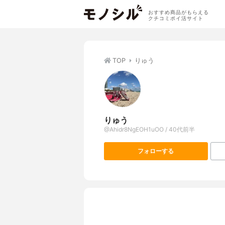
おすすめ商品がもらえる
クチコミポイ活サイト
TOP
りゅう
りゅう
@Ahidr8NgEOH1uOO / 40代前半
フォローする