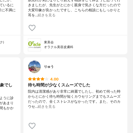
ているに
きましたが、先生がとにかく親身で気さくな方だったので
常に不満に
大変印象が良かったですし、こちらの相談にもしっかりと
耳を…
続きを見る
ク)
東美会
オラクル美容皮膚科
りゅう
4.00
象でし
待ち時間が少なくスムーズでした
院内は清潔感があり非常に綺麗でしたし、初めて伺った時
からとにかく待ち時間が短くカウセリングまでもスムーズ
ように診
だったので、全くストレスがなかったです。また、そのカ
があまり
ウセ…
続きを見る
間もかか