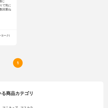
感じ
がりで気に
数回重ね
ューヨーク)
1
いる商品カテゴリ
マニキュア
マスカラ