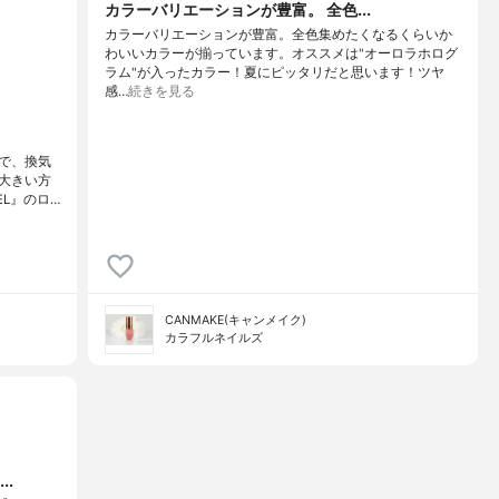
カラーバリエーションが豊富。 全色...
カラーバリエーションが豊富。全色集めたくなるくらいか
わいいカラーが揃っています。オススメは"オーロラホログ
ラム"が入ったカラー！夏にピッタリだと思います！ツヤ
感…
続きを見る
で、換気
大きい方
L』のロ…
CANMAKE(キャンメイク)
カラフルネイルズ
.