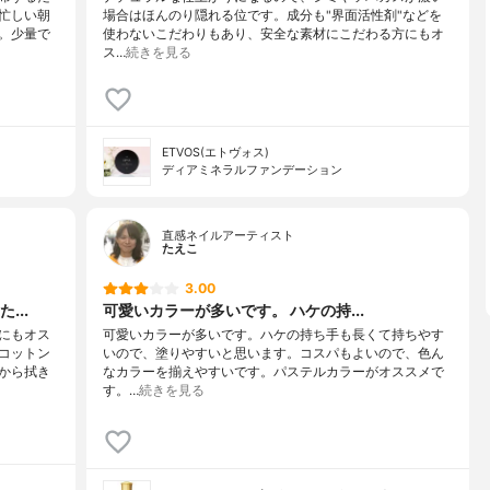
忙しい朝
場合はほんのり隠れる位です。成分も"界面活性剤"などを
。少量で
使わないこだわりもあり、安全な素材にこだわる方にもオ
ス…
続きを見る
ETVOS(エトヴォス)
ディアミネラルファンデーション
直感ネイルアーティスト
たえこ
3.00
...
可愛いカラーが多いです。 ハケの持...
にもオス
可愛いカラーが多いです。ハケの持ち手も長くて持ちやす
コットン
いので、塗りやすいと思います。コスパもよいので、色ん
から拭き
なカラーを揃えやすいです。パステルカラーがオススメで
す。…
続きを見る