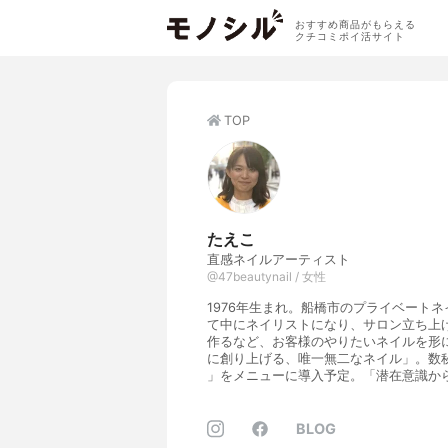
おすすめ商品がもらえる
クチコミポイ活サイト
TOP
たえこ
直感ネイルアーティスト
@47beautynail / 女性
1976年生まれ。船橋市のプライベートネ
て中にネイリストになり、サロン立ち上
作るなど、お客様のやりたいネイルを形に
に創り上げる、唯一無二なネイル」。数
」をメニューに導入予定。「潜在意識か
BLOG