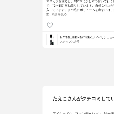
マスカラを塗ると、1本1本に少しずつ付いて行く
で、"2〜3回"重ね塗りしています。自然な仕上
入っています。まつ毛にボリュームを出すには、
塗…
続きを見る
MAYBELLINE NEW YORK(メイベリンニ
スナップスカラ
たえこさんがクチコミして
アイシャドウ
ファンデーション
除光液