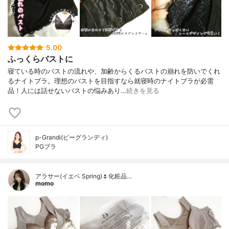
5.00
ふっくらバストに
寝ている時のバストの流れや、加齢からくるバストの崩れを防いでくれ
るナイトブラ。理想のバストを目指すなら就寝時のナイトブラが必需
品！人には話せないバストの悩みあり…
続きを見る
p-Grandi(ピーグランディ)
PGブラ
アラサー(イエベ Spring)🌷化粧品…
momo