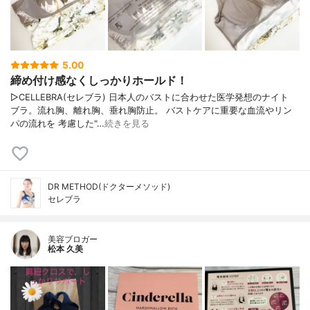
5.00
締め付け感なくしっかりホールド！
▷CELLEBRA(セレブラ) 日本人のバストに合わせた医学発想のナイト
ブラ。流れ胸、離れ胸、垂れ胸防止。 バストケアに重要な血流やリン
パの流れを 考慮した"…
続きを見る
DR METHOD(ドクターメソッド)
セレブラ
美容ブロガー
松本 久美