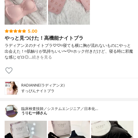
5.00
やっと見つけた！高機能ナイトブラ
ラディアンヌのナイトブラ♡♡ ◽️寝ても横に胸が流れないものにやっと
出会えた！ ◽️肌触りが気持ちいい〜♡ ◽️ホック付きだけど、寝る時に邪魔
な感じゼロ◎ …
続きを見る
RADIANNE(ラディアンヌ)
すっぴんナイトブラ
臨床検査技師／システムエンジニア／日本化…
うりむー姉さん