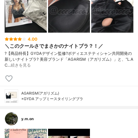
4.00
＼このクールさでまさかのナイトブラ？！／
?【商品特長】 GYDAデザイン監修? ボディエステティシャン共同開発の
新しいナイトブラ? 美容ブランド「AGARISM（アガリズム）」と、“L.A
C…
続きを見る
AGARISM(アガリズム)
×GYDA アップミースタイリングブラ
y.m.on