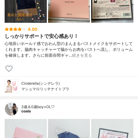
4.00
しっかりサポートで安心感あり！
心地良いホールド感でおわん型のまんまるバストメイクをサポートして
くれます。脇肉キャッチャーで脇からお肉をバストへ流し、ボリューム
を確保します。さらに前面谷間ギャ…
続きを見る
Cinderella(シンデレラ)
マシュマロリッチナイトブラ
3歳＆0歳boy×OL🤍
coala