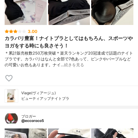
3.00
カラバリ豊富！ナイトブラとしてはもちろん、スポーツや
ヨガをする時にも良さそう！
＊累計販売枚数250万枚突破＊楽天ランキング20冠達成で話題のナイト
ブラです。カラバリはなんと全部で7色あって、ピンクやパープルなど
の可愛いお色もあります。ナイ…
続きを見る
Viage(ヴィアージュ)
ビューティアップナイトブラ
ブロガー
@eccoroco5