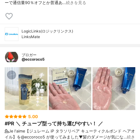
ーで通信量90％オフとか普通あ…
続きを見る
LogicLinks(ロジックリンクス)
LinksMate
ブロガー
@eccoroco5
5.00
#PR ＼ チューブ型って持ち運びやすい！ ／
💁Je l'aime【ジュレーム iP タラソリペア キューティクルボンド ヘアオ
イル】を@eccoroco5 が使ってみました⁡⁡⁡⁡▼⁡髪のダメージが気にな…
続き