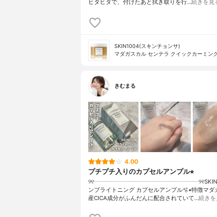
ヒタヒタで、付けたあと拭き取りを行…
続きを見
SKIN1004(スキンチョンサ)
マダガスカル センテラ クイックカーミン
きむまる
4.00
プチプチ入りのカプセルアンプル⭐︎
୨୧┈┈┈┈┈┈┈┈┈┈┈┈┈┈┈┈┈┈୨୧SKIN
ンブライトニング カプセルアンプル🫧▪︎特徴マ
産CICA成分がふんだんに配合されていて…
続きを