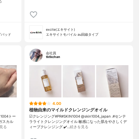
る
excite(エキサイト)
グパッド
エキサイトモバイル au回線タイプ
会社員
tktkchan
4.00
植物由来のマイルドクレンジングオイル
1004トー
☑クレンジング#PR#SKIN1004 @skin1004_japan .#センテ
ダガスカル
ラライトクレンジングオイル.敏感になった肌をやさしくデ
見る
ィープクレンジング.✔️…
続きを見る