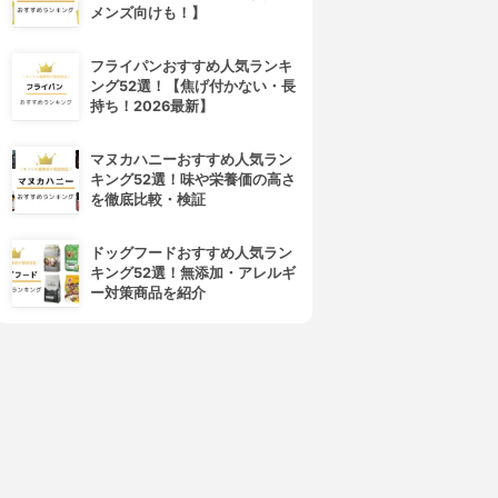
メンズ向けも！】
フライパンおすすめ人気ランキ
ング52選！【焦げ付かない・長
持ち！2026最新】
MERICAN EXPRESS(アメリ
JCB(ジェーシービー)
マヌカハニーおすすめ人気ラン
カン・エキスプレス)
ANA To Me CARD PASMO
キング52選！味や栄養価の高さ
ANA アメリカン・エキスプレ
JCB
を徹底比較・検証
ス・プレミアム・カード
3.63
3.63
¥2,200
¥165,000
ドッグフードおすすめ人気ラン
キング52選！無添加・アレルギ
ー対策商品を紹介