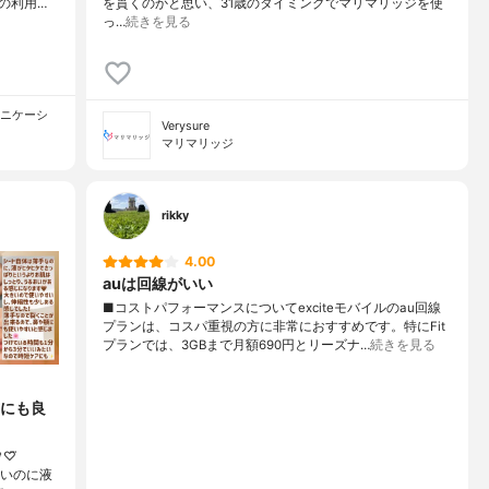
の利用…
を貫くのかと思い、31歳のタイミングでマリマリッジを使
っ…
続きを見る
ュニケーシ
Verysure
マリマリッジ
rikky
4.00
auは回線がいい
■コストパフォーマンスについてexciteモバイルのau回線
プランは、コスパ重視の方に非常におすすめです。特にFit
プランでは、3GBまで月額690円とリーズナ…
続きを見る
前にも良
♡⃛
薄いのに液