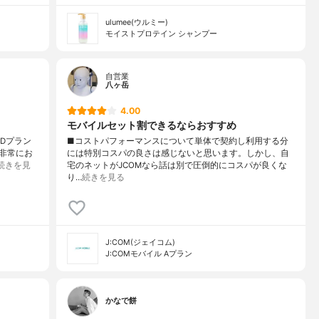
ulumee(ウルミー)
モイストプロテイン シャンプー
自営業
八ヶ岳
4.00
モバイルセット割できるならおすすめ
 Dプラン
■コストパフォーマンスについて単体で契約し利用する分
非常にお
には特別コスパの良さは感じないと思います。しかし、自
続きを見
宅のネットがJCOMなら話は別で圧倒的にコスパが良くな
り…
続きを見る
J:COM(ジェイコム)
J:COMモバイル Aプラン
かなで餅