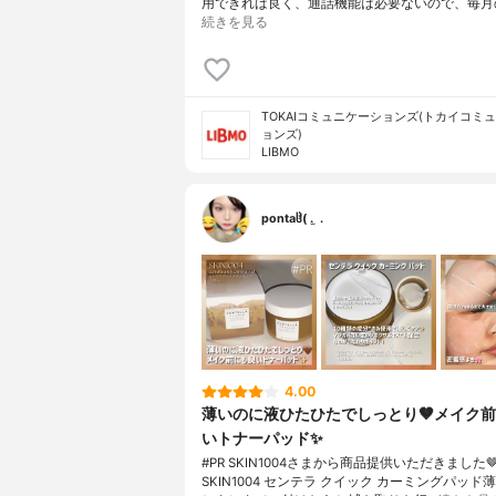
用できれば良く、通話機能は必要ないので、毎月
続きを見る
TOKAIコミュニケーションズ(トカイコミ
ョンズ)
LIBMO
pontaჱ̒( . ̫ .
4.00
薄いのに液ひたひたでしっとり🤎メイク
いトナーパッド✨️
#PR SKIN1004さまから商品提供いただきました🤎
SKIN1004 センテラ クイック カーミングパッド