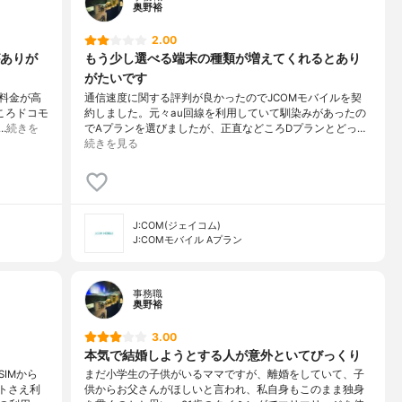
奥野裕
2.00
ありが
もう少し選べる端末の種類が増えてくれるとあり
がたいです
料金が高
通信速度に関する評判が良かったのでJCOMモバイルを契
ころドコモ
約しました。元々au回線を利用していて馴染みがあったの
…
続きを
でAプランを選びましたが、正直などころDプランとどっ…
続きを見る
J:COM(ジェイコム)
J:COMモバイル Aプラン
事務職
奥野裕
3.00
本気で結婚しようとする人が意外といてびっくり
IMから
まだ小学生の子供がいるママですが、離婚をしていて、子
ットさえ利
供からお父さんがほしいと言われ、私自身もこのまま独身