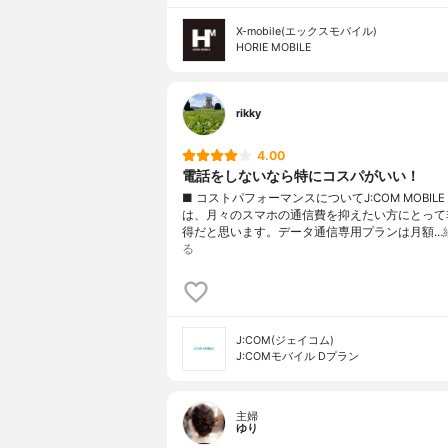
X-mobile(エックスモバイル)
HORIE MOBILE
rikky
4.00
電話をしないなら特にコスパがいい！
■ コストパフォーマンスについてJ:COM MOBILE
は、月々のスマホの通信費を抑えたい方にとって
得だと思います。データ通信専用プランは月額…
る
J:COM(ジェイコム)
J:COMモバイル Dプラン
主婦
ゆり