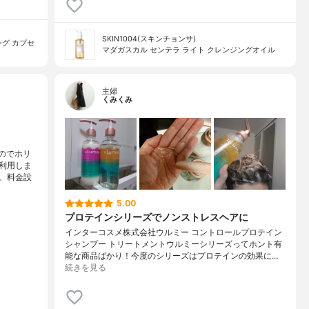
SKIN1004(スキンチョンサ)
グ カプセ
マダガスカル センテラ ライト クレンジングオイル
主婦
くみくみ
のでホリ
利用しま
。料金設
5.00
プロテインシリーズでノンストレスヘアに
インターコスメ株式会社ウルミー コントロールプロテイン
シャンプー トリートメントウルミーシリーズってホント有
能な商品ばかり！今度のシリーズはプロテインの効果に…
続きを見る