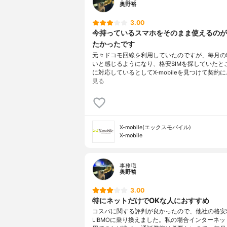
奥野裕
3.00
今持っているスマホをそのまま使えるのが
たかったです
元々ドコモ回線を利用していたのですが、毎月の
いと感じるようになり、格安SIMを探していたと
に対応しているとしてX-mobileを見つけて契約に
見る
X-mobile(エックスモバイル)
X-mobile
事務職
奥野裕
3.00
特にネットだけでOKな人におすすめ
コスパに関する評判が良かったので、他社の格安S
LIBMOに乗り換えました。私の場合インターネ