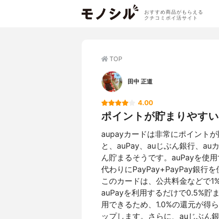
おすすめ商品がもらえる
クチコミポイ活サイト
TOP
田中 正道
4.00
ポイントが貯まりやすい
aupayカードは非常にポイン
と、auPay、auじぶん銀行、
ん貯まるそうです。auPayを使
代わりにPayPay+PayPay
このカードは、公共料金などで1%
auPayを利用するだけで0.5
用できるため、1.0%の還元が得
ップします。さらに、auじぶん銀