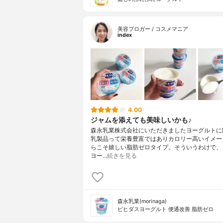
美容ブロガー / コスメマニア
index
4.00
ジャムを添えても美味しいかも♪
森永乳業株式会社にいただきましたヨーグルトに
乳製品って栄養豊富ではありカロリー高いイメー
らこそ嬉しい脂肪ゼロタイプ。そういうわけで、
ヨー…
続きを見る
森永乳業(morinaga)
ビヒダスヨーグルト 便通改善 脂肪ゼロ