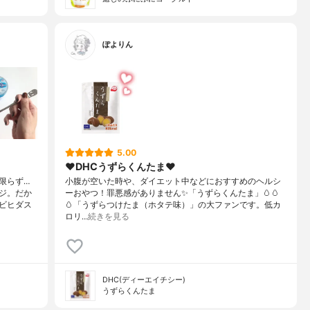
ぽよりん
5.00
❤︎DHCうずらくんたま❤︎
限らず…
小腹が空いた時や、ダイエット中などにおすすめのヘルシ
ジ。だか
ーおやつ！罪悪感がありません✨「うずらくんたま」🥚🥚
ビヒダス
🥚「うずらつけたま（ホタテ味）」の大ファンです。低カ
ロリ…
続きを見る
DHC(ディーエイチシー)
うずらくんたま