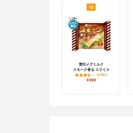
1位
雪印メグミルク
スモーク香る スライス
3.15
(1)
¥389