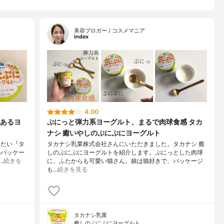
美容ブロガー / コスメマニア
index
4.00
あるヨ
ぷにっと弾力系ヨーグルト、まるで肉球食感 タカ
ナシ 癒いやしのぷにぷにヨーグルト
りたい『タ
タカナシ乳業株式会社さんにいただきました。タカナシ 癒
のパッケー
しのぷにぷにヨーグルトを紹介します。ぷにっとした肉球
…
続きを
に、ふたからも可愛い猫さん。娘は猫好きで、パッケージ
も…
続きを見る
タカナシ乳業
癒しのぷにぷにヨーグルト