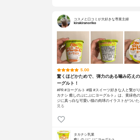
コスメと口コミが大好きな専業主婦
kirakiranoriko
5.00
驚くほどかためで、弾力のある噛み応えの
ーグルト！
#PR #ヨーグルト #猫 #スイーツ好きな人と繋が
カナシ 癒しのぷにぷにヨーグルト』は、黄緑色
ジに真っ白な可愛い猫の肉球のイラストがついた
見る
タカナシ乳業
癒しのぷにぷにヨーグルト