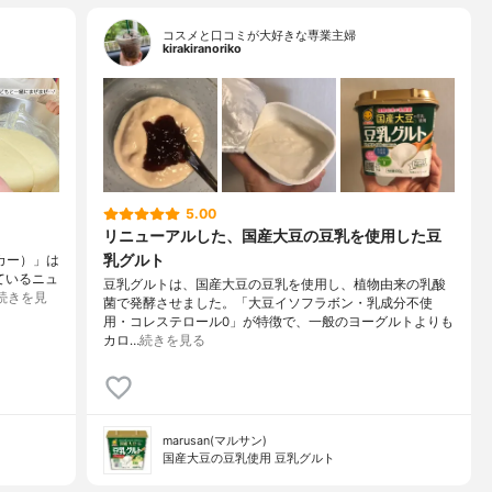
コスメと口コミが大好きな専業主婦
kirakiranoriko
5.00
リニューアルした、国産大豆の豆乳を使用した豆
乳グルト
ンカー）」は
ているニュ
豆乳グルトは、国産大豆の豆乳を使用し、植物由来の乳酸
続きを見
菌で発酵させました。「大豆イソフラボン・乳成分不使
用・コレステロール0」が特徴で、一般のヨーグルトよりも
カロ…
続きを見る
marusan(マルサン)
国産大豆の豆乳使用 豆乳グルト