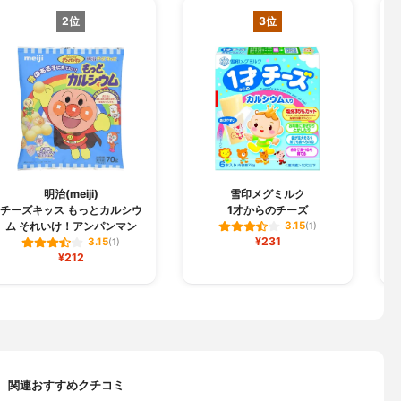
2位
3位
明治(meiji)
雪印メグミルク
チーズキッス もっとカルシウ
1才からのチーズ
ム それいけ！アンパンマン
3.15
(1)
¥231
3.15
(1)
¥212
関連おすすめクチコミ