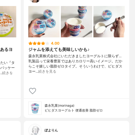
4.00
あるヨ
ジャムを添えても美味しいかも♪
森永乳業株式会社にいただきましたヨーグルトに限らず…
乳製品って栄養豊富ではありカロリー高いイメージ。だか
りたい『タ
らこそ嬉しい脂肪ゼロタイプ。そういうわけで、ビヒダス
のパッケー
ヨー…
続きを見る
…
続きを
森永乳業(morinaga)
ビヒダスヨーグルト 便通改善 脂肪ゼロ
ぽよりん