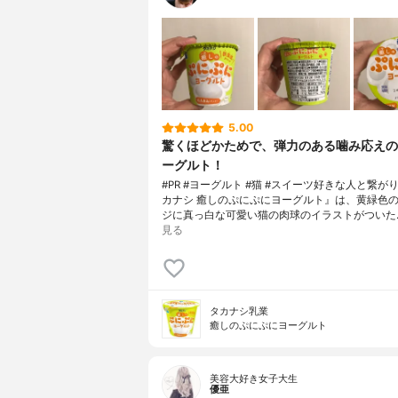
5.00
驚くほどかためで、弾力のある噛み応えの
ーグルト！
#PR #ヨーグルト #猫 #スイーツ好きな人と繋が
カナシ 癒しのぷにぷにヨーグルト』は、黄緑色
ジに真っ白な可愛い猫の肉球のイラストがついた
見る
タカナシ乳業
癒しのぷにぷにヨーグルト
美容大好き女子大生
優亜