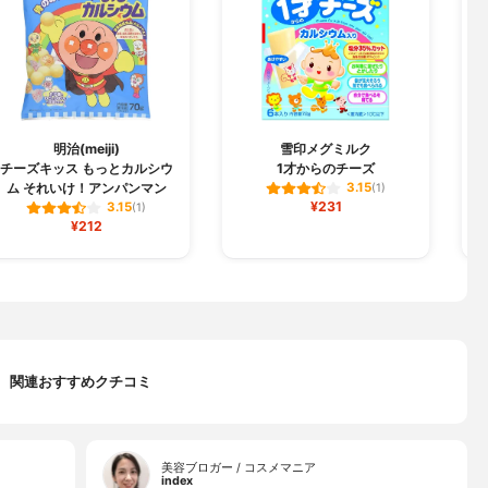
明治(meiji)
雪印メグミルク
チーズキッス もっとカルシウ
1才からのチーズ
ム それいけ！アンパンマン
3.15
(1)
¥231
3.15
(1)
¥212
関連おすすめクチコミ
美容ブロガー / コスメマニア
index