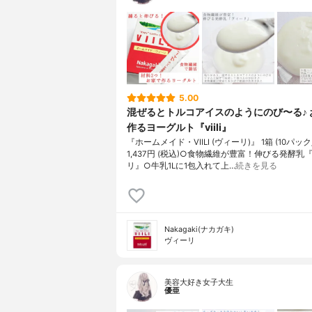
5.00
混ぜるとトルコアイスのようにのび〜る♪ 
作るヨーグルト『viili』
『ホームメイド・VIILI (ヴィーリ)』 1箱 (10パッ
1,437円 (税込)○食物繊維が豊富！伸びる発酵乳
リ』○牛乳1Lに1包入れて上…
続きを見る
Nakagaki(ナカガキ)
ヴィーリ
美容大好き女子大生
優亜