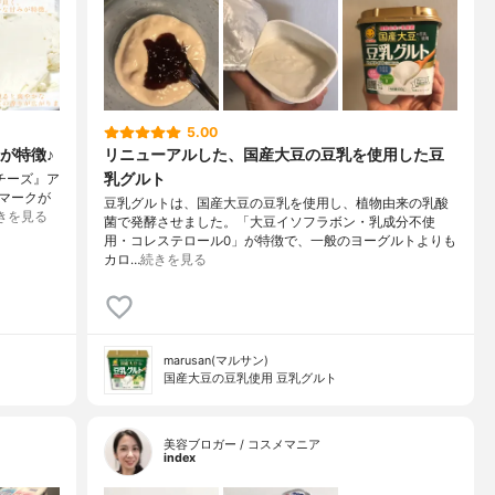
5.00
が特徴♪
リニューアルした、国産大豆の豆乳を使用した豆
乳グルト
ムチーズ』ア
マークが
豆乳グルトは、国産大豆の豆乳を使用し、植物由来の乳酸
きを見る
菌で発酵させました。「大豆イソフラボン・乳成分不使
用・コレステロール0」が特徴で、一般のヨーグルトよりも
カロ…
続きを見る
marusan(マルサン)
国産大豆の豆乳使用 豆乳グルト
美容ブロガー / コスメマニア
index