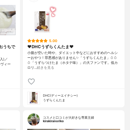
5.00
おうちで
❤︎DHCうずらくんたま❤︎
小腹が空いた時や、ダイエット中などにおすすめのヘルシ
ーおやつ！罪悪感がありません✨「うずらくんたま」🥚🥚
ク入)／
🥚「うずらつけたま（ホタテ味）」の大ファンです。低カ
『ヴィー
ロリ…
続きを見る
DHC(ディーエイチシー)
うずらくんたま
コスメと口コミが大好きな専業主婦
kirakiranoriko