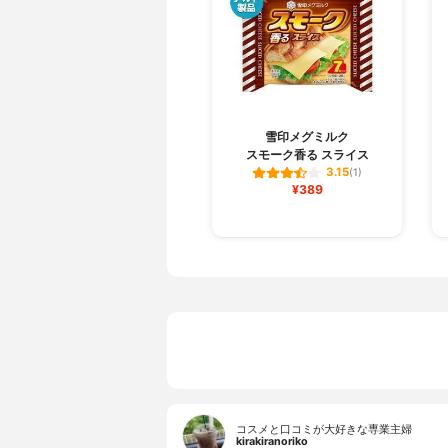
雪印メグミルク
スモーク香る スライス
3.15
(1)
¥389
コスメと口コミが大好きな専業主婦
kirakiranoriko