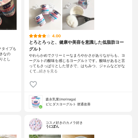
4.00
とろとろっと、健康や美容を意識した低脂肪ヨー
グルト
クタイプも
きなの
やわらかめでクリーミーなまろやかさがありながらも、ヨ
りとし
ーグルトの酸味を感じるヨーグルトです。酸味があると言
ってもさっぱりとした甘さで、はちみつ、ジャムなどがな
くて…
続きを見る
森永乳業(morinaga)
ビヒダスヨーグルト 便通改善
コスメ好きのカメラ好き
うにぽん