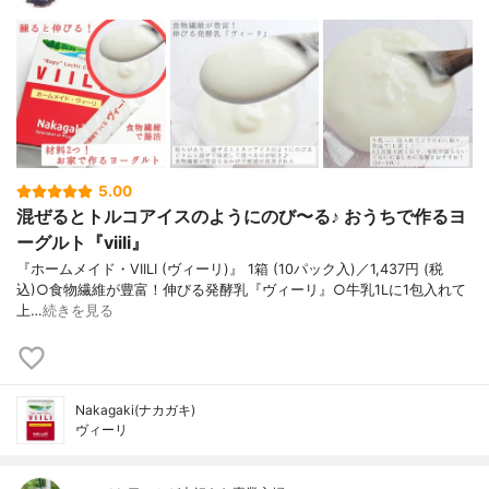
5.00
混ぜるとトルコアイスのようにのび〜る♪ おうちで作るヨ
ーグルト『viili』
『ホームメイド・VIILI (ヴィーリ)』 1箱 (10パック入)／1,437円 (税
込)○食物繊維が豊富！伸びる発酵乳『ヴィーリ』○牛乳1Lに1包入れて
上…
続きを見る
Nakagaki(ナカガキ)
ヴィーリ