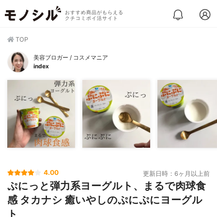
おすすめ商品がもらえる
クチコミポイ活サイト
TOP
美容ブロガー / コスメマニア
index
4.00
更新日時：6ヶ月以上前
ぷにっと弾力系ヨーグルト、まるで肉球食
感 タカナシ 癒いやしのぷにぷにヨーグル
ト