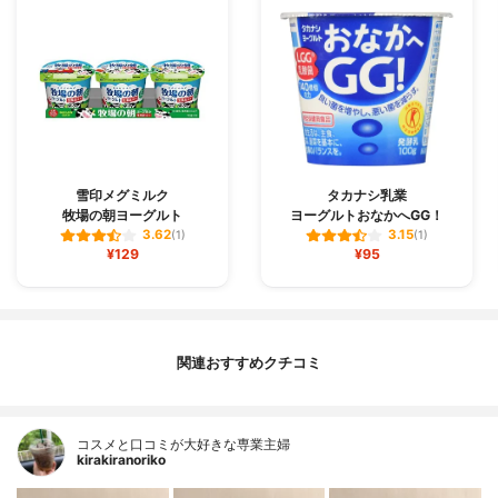
雪印メグミルク
タカナシ乳業
牧場の朝ヨーグルト
ヨーグルトおなかへGG！
3.62
3.15
(1)
(1)
¥129
¥95
関連おすすめクチコミ
コスメと口コミが大好きな専業主婦
kirakiranoriko