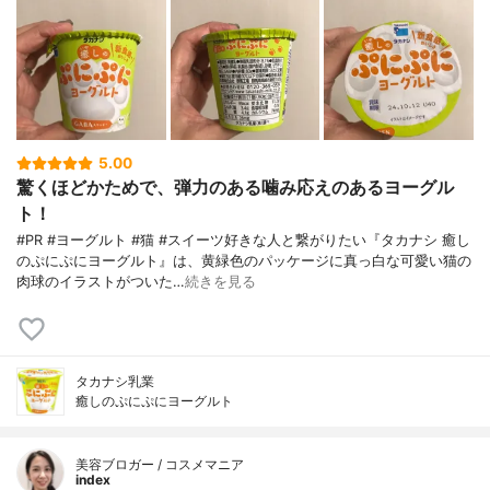
5.00
驚くほどかためで、弾力のある噛み応えのあるヨーグル
ト！
#PR #ヨーグルト #猫 #スイーツ好きな人と繋がりたい『タカナシ 癒し
のぷにぷにヨーグルト』は、黄緑色のパッケージに真っ白な可愛い猫の
肉球のイラストがついた…
続きを見る
タカナシ乳業
癒しのぷにぷにヨーグルト
美容ブロガー / コスメマニア
index