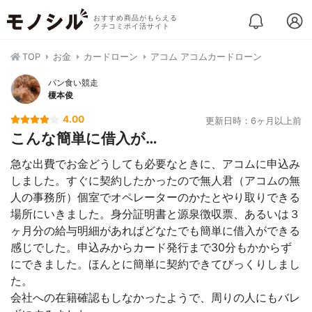
おすすめ商品がもらえる
クチコミポイ活サイト
TOP
お金
カードローン
アコム アコムカードローン
パン食い競走
榎本俊
4.00
更新日時：6ヶ月以上前
こんな簡単に借入が…
急な出費でお金どうしても必要なときに、アコムに申込み
しました。すぐに契約したかったので無人君（アコムの無
人の事務所）個室でオペレーターのかたとやり取りできる
場所にいきました。身分証明書と源泉徴収票、あるいは３
ヶ月分の給与明細があればどなたでも簡単に借入ができる
感じでした。申込みからカード発行まで30分もかからず
にできました。ほんとに簡単に契約できてびっくりしまし
た。
会社への在籍確認もしなかったようで、周りの人にもバレ