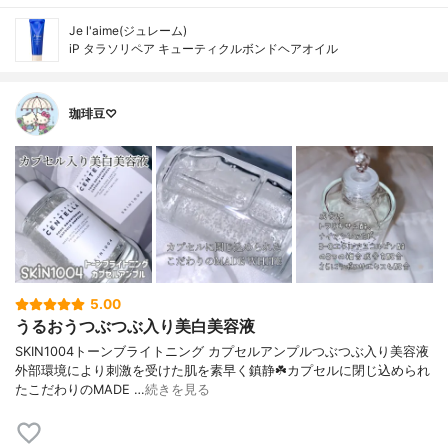
Je l'aime(ジュレーム)
iP タラソリペア キューティクルボンドヘアオイル
珈琲豆♡
5.00
うるおうつぶつぶ入り美白美容液
SKIN1004トーンブライトニング カプセルアンプルつぶつぶ入り美容液
外部環境により刺激を受けた肌を素早く鎮静☘️カプセルに閉じ込められ
たこだわりのMADE …
続きを見る