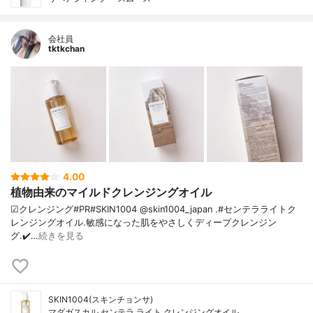
会社員
tktkchan
4.00
植物由来のマイルドクレンジングオイル
☑クレンジング#PR#SKIN1004 @skin1004_japan .#センテラライトク
レンジングオイル.敏感になった肌をやさしくディープクレンジン
グ.✔️…
続きを見る
SKIN1004(スキンチョンサ)
マダガスカル センテラ ライト クレンジングオイル