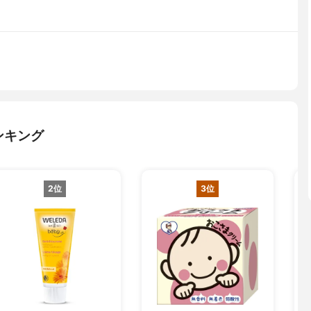
ンキング
2位
3位