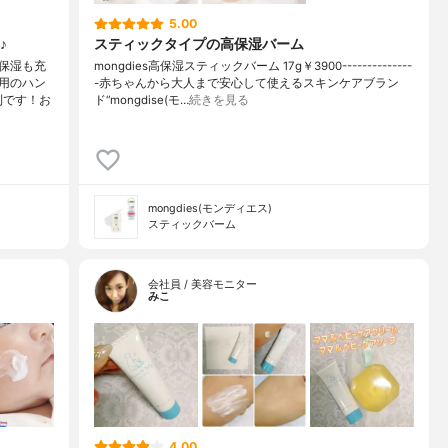
5.00
♪
スティックタイプの高保湿バーム
保湿も充
mongdies高保湿スティックバーム 17g￥3900--------------
用のハン
-赤ちゃんから大人まで安心して使えるスキンケアブラン
利です！お
ド“mongdise(モ…
続きを見る
mongdies(モンディエス)
スティックバーム
会社員 / 美容モニター
みこ
4.00