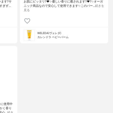
います?サ
お肌にピッタリ?❤️✨優しい香りに癒されます?❤️?✨オーガ
すぎず…
ニック商品なので安心して使用できます✨このバー…
続きを
見る
WELEDA(ヴェレダ)
カレンドラ ベビーバーム
子に使用中
かく香り
安心…
続き