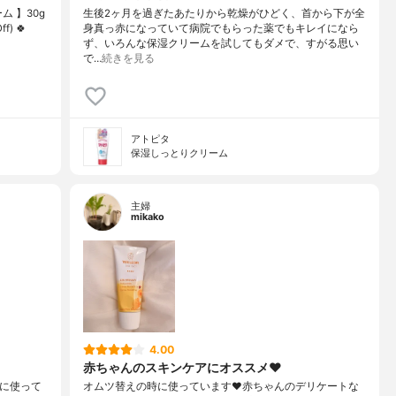
ム 】30g
生後2ヶ月を過ぎたあたりから乾燥がひどく、首から下が全
) 🍀
身真っ赤になっていて病院でもらった薬でもキレイになら
ず、いろんな保湿クリームを試してもダメで、すがる思い
で…
続きを見る
アトピタ
保湿しっとりクリーム
主婦
mikako
4.00
赤ちゃんのスキンケアにオススメ❤️
供に使って
オムツ替えの時に使っています❤️赤ちゃんのデリケートな