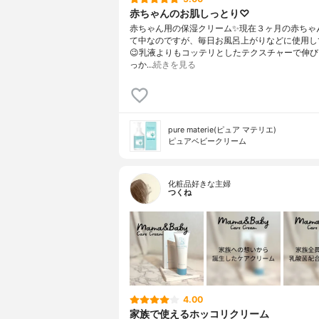
赤ちゃんのお肌しっとり♡
赤ちゃん用の保湿クリーム✨現在３ヶ月の赤ちゃ
て中なのですが、毎日お風呂上がりなどに使用し
😉乳液よりもコッテリとしたテクスチャーで伸
っか…
続きを見る
pure materie(ピュア マテリエ)
ピュアベビークリーム
化粧品好きな主婦
つくね
4.00
家族で使えるホッコリクリーム