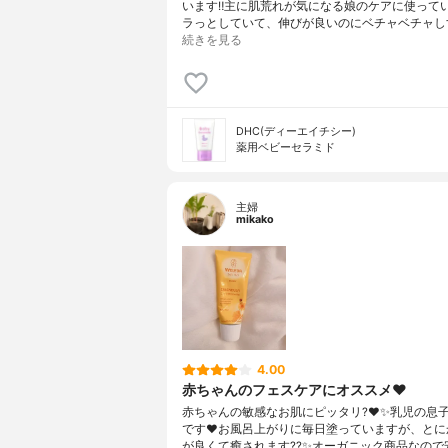
います‼️主に肌荒れが気になる娘のケアに使って
ラっとしていて、伸びが良いのにベチャベチャし
続きを見る
DHC(ディーエイチシー)
薬用ベビーセラミド
主婦
mikako
4.00
赤ちゃんのフェスケアにオススメ❤️
赤ちゃんの敏感なお肌にピッタリ?❤️✨乳児の息
です❤️お風呂上がりに毎日塗っていますが、とに
が良くて癒されます??✨オーガニック商品なので