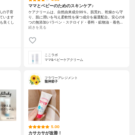
ママとベビーのためのスキンケア♪
んの子育
ケアクリームは、自然由来成分99％。肌荒れ、乾燥から守
ています
り、肌に潤いを与え柔軟性を保つ成分を厳選配合。安心の8
びも良くし
つの無添加(パラベン・ステロイド・香料・鉱物油・着色…
続きを見る
ここラボ
ママ&ベビーケアクリーム
フラワーアレジメント
龍神節子
5.00
カサカサが改善！