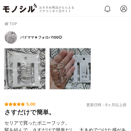
おすすめ商品がもらえる
クチコミポイ活サイト
TOP
バドママ★フォロバ100◎
5.00
更新日時：6ヶ月以上前
さすだけで簡単。
セリアで買ったポニーフック。
髪を結んで、さすだけで簡単だし、大きめでつけた感があ