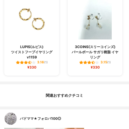
LUPIS(ルピス)
3COINS(スリーコインズ)
ツイストフープイヤリング
パールボール サガリ樹脂 イヤ
v1159
リング
3.16
3.15
(1)
(1)
¥330
¥330
関連おすすめクチコミ
バドママ★フォロバ100◎