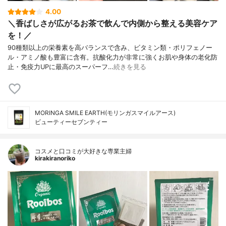
4.00
＼香ばしさが広がるお茶で飲んで内側から整える美容ケア
を！／
90種類以上の栄養素を高バランスで含み、ビタミン類・ポリフェノー
ル・アミノ酸も豊富に含有。抗酸化力が非常に強くお肌や身体の老化防
止・免疫力UPに最高のスーパーフ…
続きを見る
MORINGA SMILE EARTH(モリンガスマイルアース)
ビューティーセブンティー
コスメと口コミが大好きな専業主婦
kirakiranoriko