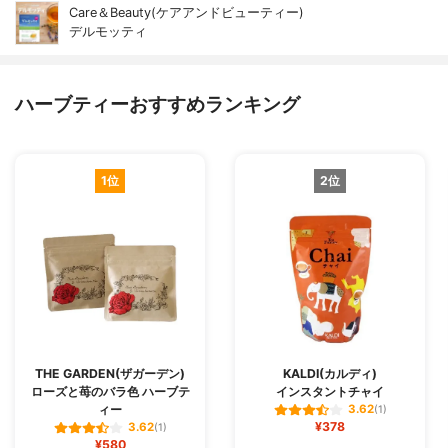
Care＆Beauty(ケアアンドビューティー)
デルモッティ
ハーブティーおすすめランキング
1位
2位
THE GARDEN(ザガーデン)
KALDI(カルディ)
ローズと苺のバラ色 ハーブテ
インスタントチャイ
ィー
3.62
(1)
¥378
3.62
(1)
¥580