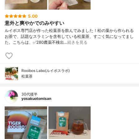
5.00
意外と爽やかでのみやすい
ルイボス専門店が作った松葉茶を飲んでみました！松の葉から作られる
お茶で、話題なスラミンを含有している松葉茶、すごく気になってまし
た。こちらは、✅280農薬不検出…
続きを見る
Rooibos Labo(ルイボスラボ)
松葉茶
30代後半
yosakuotomisan