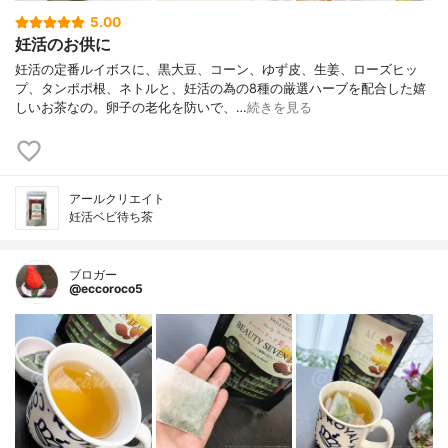
5.00
妊活のお供に
妊活の定番ルイボスに、黒大豆、コーン、ゆず皮、生姜、ローズヒッ
プ、タンポポ根、ネトルと、妊活の為の8種の厳選ハーブを配合した嬉
しいお茶なの。卵子の老化を防いで、…
続きを見る
アールクリエイト
妊活ベビ待ち茶
ブロガー
@eccoroco5