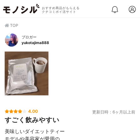
おすすめ商品がもらえる
クチコミポイ活サイト
TOP
ブロガー
yukotajima888
4.00
更新日時：6ヶ月以上前
すごく飲みやすい
美味しいダイエットティー
モデルや美容家が愛用の