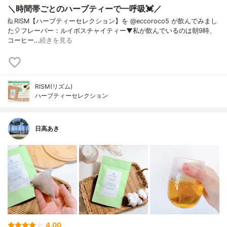
＼時間帯ごとのハーブティーで一呼吸💓／
🙋RISM【ハーブティーセレクション】を @eccoroco5 が飲んでみまし
た🎈⁡フレーバー：ルイボスチャイティー⁡⁡⁡▼⁡私が飲んでいるのは朝9時、
コーヒー…
続きを見る
RISM(リズム)
ハーブティーセレクション
日高あき
4.00