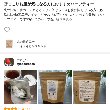
ぽっこりお腹が気になる方におすすめハーブティー
北の快適工房カイテキどかスリム茶ぽっこりお腹に悩んでいる方、必
見‼️北の快適工房カイテキどかスリム茶クセがなくとっても美味しいハ
ーブティーです💚🍃6つのハーブ配…
続きを見る
北の快適工房
カイテキどかスリム茶
ブロガー
@eccoroco5
4.00