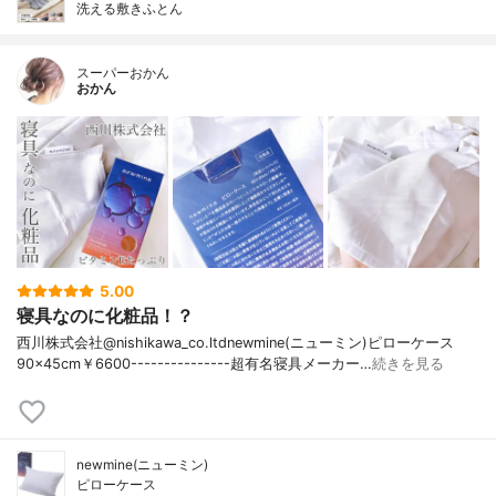
洗える敷きふとん
スーパーおかん
おかん
5.00
寝具なのに化粧品！？
西川株式会社@nishikawa_co.ltdnewmine(ニューミン)ピローケース
90×45cm￥6600---------------超有名寝具メーカー…
続きを見る
newmine(ニューミン)
ピローケース