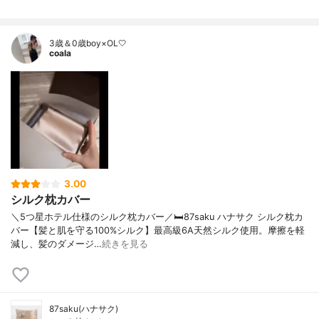
3歳＆0歳boy×OL🤍
coala
3.00
シルク枕カバー
＼5つ星ホテル仕様のシルク枕カバー／🛏️87saku ハナサク シルク枕カ
バー【髪と肌を守る100%シルク】最高級6A天然シルク使用。摩擦を軽
減し、髪のダメージ…
続きを見る
87saku(ハナサク)