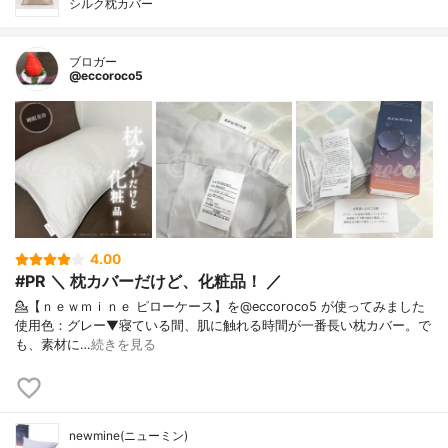
シルク枕カバー
ブロガー
@eccoroco5
4.00
#PR ＼ 枕カバーだけど、化粧品！ ／
💁【ｎｅｗｍｉｎｅ ピローケース】を@eccoroco5 が使ってみました⁡
使用色：グレー⁡⁡▼⁡⁡寝ている間、肌に触れる時間が一番長い枕カバー。⁡で
も、素材に…
続きを見る
newmine(ニューミン)