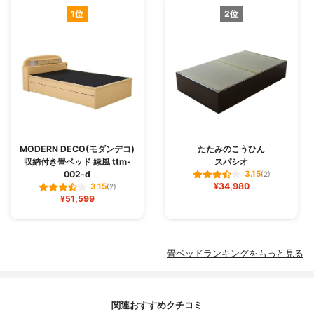
1位
2位
MODERN DECO(モダンデコ)
たたみのこうひん
収納付き畳ベッド 緑風 ttm-
スパシオ
002-d
3.15
(2)
¥34,980
3.15
(2)
¥51,599
畳ベッドランキングをもっと見る
関連おすすめクチコミ