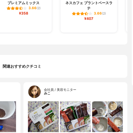
プレミアムミックス
ネスカフェ プラントベースラ
テ
3.66
(2)
¥358
3.66
(2)
¥407
関連おすすめクチコミ
会社員 / 美容モニター
みこ