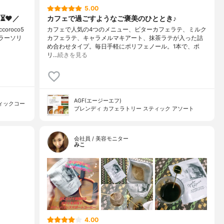
5.00
⏳❤️／
カフェで過ごすようなご褒美のひととき♪
oroco5
カフェで人気の4つのメニュー、ビターカフェラテ、ミルク
ュラーソリ
カフェラテ、キャラメルマキアート、抹茶ラテが入った詰
め合わせタイプ。毎日手軽にポリフェノール。1本で、ポ
リ…
続きを見る
AGF(エージーエフ)
ィックコー
ブレンディ カフェラトリー スティック アソート
会社員 / 美容モニター
みこ
4.00