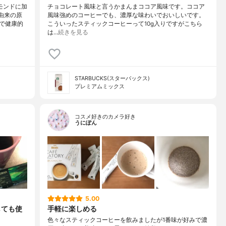
モンドに加
チョコレート風味と言うかまんまココア風味です。ココア
由来の原
風味強めのコーヒーでも、濃厚な味わいでおいしいです。
で健康的
こういったスティックコーヒーって10g入りですがこちら
は…
続きを見る
STARBUCKS(スターバックス)
プレミアムミックス
コスメ好きのカメラ好き
うにぽん
5.00
しても使
手軽に楽しめる
色々なスティックコーヒーを飲みましたが1番味が好みで濃