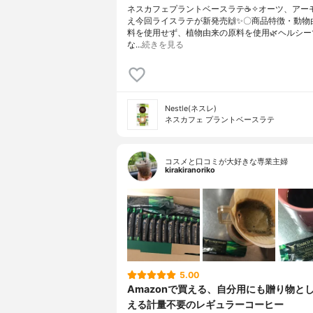
ネスカフェプラントベースラテ☕✧オーツ、アー
え今回ライスラテが新発売🙌✨〇商品特徴・動物
料を使用せず、植物由来の原料を使用🌿ヘルシー
な…
続きを見る
Nestle(ネスレ)
ネスカフェ プラントベースラテ
コスメと口コミが大好きな専業主婦
kirakiranoriko
5.00
Amazonで買える、自分用にも贈り物と
える計量不要のレギュラーコーヒー