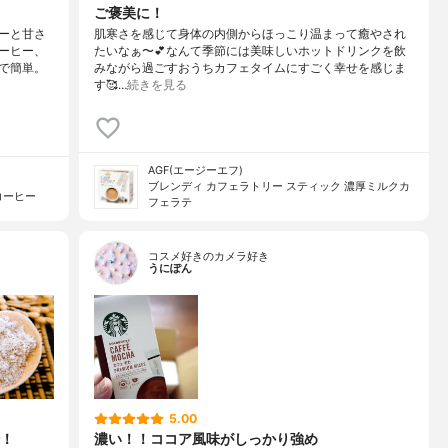
ご褒美に！
ーと甘さ
肌寒さを感じて身体の内側からほっこり温まって癒やされ
ーヒー、
たいなぁ〜💕なんて季節には美味しいホットドリンクを飲
で簡単。
みながら過ごすおうちカフェタイムにすごく幸せを感じま
す🥰…
続きを見る
AGF(エージーエフ)
ブレンディ カフェラトリー スティック 濃厚ミルクカ
コーヒー
フェラテ
コスメ好きのカメラ好き
うにぽん
5.00
！
濃い！！ココア風味がしっかり強め