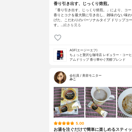
香り引き出す、じっくり焙煎。
「香り引き出す、じっくり焙煎。」により、コー
香りとコクを最大限に引き出し、雑味のない味わ
げた、こだわりのパーソナルタイプ ドリップコ
す。…
続きを見る
AGF(エージーエフ)
ちょっと贅沢な珈琲店 レギュラー・コーヒ
アムドリップ 香り華やぐ芳醇ブレンド
会社員 / 美容モニター
みこ
5.00
お湯を注ぐだけで簡単に楽しめるスティッ