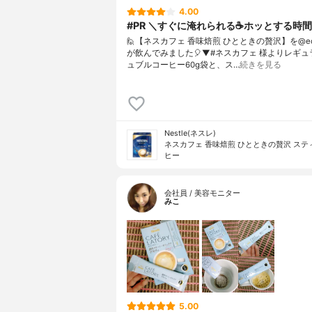
4.00
#PR ＼すぐに淹れられる☕️ホッとする時間
🙋【ネスカフェ 香味焙煎 ひとときの贅沢】を@ecc
が飲んでみました🎈⁡⁡⁡⁡▼⁡⁡#ネスカフェ 様よりレギ
ュブルコーヒー60g袋と、ス…
続きを見る
Nestle(ネスレ)
ネスカフェ 香味焙煎 ひとときの贅沢 ステ
ヒー
会社員 / 美容モニター
みこ
5.00