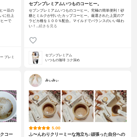
セブンプレミアムいつものコーヒー。
ヒー豆の
セブンプレミアムいつものコーヒー。究極の簡単便利！砂
いに仕上
糖とミルクが付いたカップコーヒー。厳選された上質のア
ーヒーで
ラビカ種を１００％配合。マイルドでバランスのいい味わ
い！…
続きを見る
セブンプレミアム
ー プレミ
いつもの珈琲 コク深め
みぃみぃ
5.00
クコー
ふ〜んわりクリーミーな泡立ち♪頑張った自分への