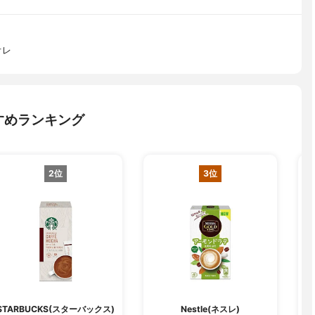
オレ
すめランキング
2位
3位
STARBUCKS(スターバックス)
Nestle(ネスレ)