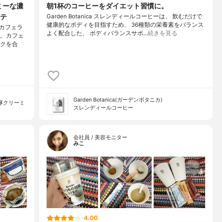
ミーな濃
朝1杯のコーヒーをダイエット習慣に。
テ
Garden Botanica スレンディールコーヒーは、 飲むだけで
健康的なボディを目指すため、 36種類の栄養素をバランス
カフェラ
よく配合した、 ボディバランスサポ…
続きを見る
ン。カフェ
ルクを合
Garden Botanica(ガーデンボタニカ)
厚クリーミ
スレンディールコーヒー
会社員 / 美容モニター
みこ
4.00