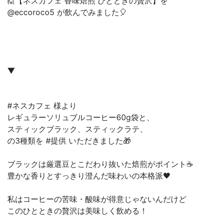
🙋【ネスカフェ 香味焙煎 ひとときの贅沢】を
@eccoroco5 が飲んでみました🎈
▼
#ネスカフェ 様より
レギュラーソリュブルコーヒー60g袋と、
スティックブラック、スティックラテ、
の3種類を #提供 いただきました🎁
ブラックは厳選豆とこだわり抜いた焙煎がポイント☕️
豊かな香りとすっきり澄んだ味わいの本格派🖤
私はコーヒーの苦味・酸味が得意じゃないんだけど
このひとときの贅沢は美味しく飲める！