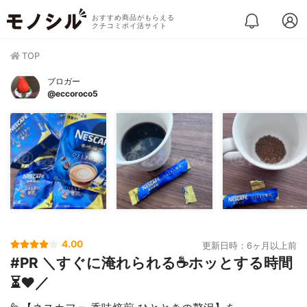
おすすめ商品がもらえる
クチコミポイ活サイト
TOP
ブロガー
@eccoroco5
4.00
更新日時：6ヶ月以上前
#PR ＼すぐに淹れられる☕️ホッとする時間
⏳❤️／