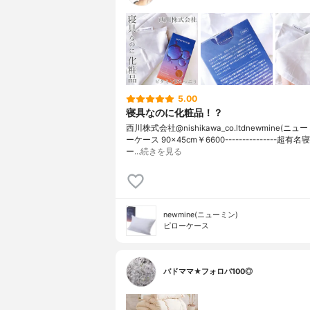
5.00
寝具なのに化粧品！？
西川株式会社@nishikawa_co.ltdnewmine(ニ
ーケース 90×45cm￥6600---------------超
ー…
続きを見る
newmine(ニューミン)
ピローケース
バドママ★フォロバ100◎