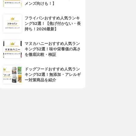
メンズ向けも！】
フライパンおすすめ人気ランキ
ング52選！【焦げ付かない・長
持ち！2026最新】
LAUTUS(ラトゥース)
INTELOGUE(インテローグ)
フロアベッド マットレス付き
ブリッサ マットレス付き
マヌカハニーおすすめ人気ラン
040110043
3.15
(2)
キング52選！味や栄養価の高さ
¥60,907
3.15
(2)
を徹底比較・検証
¥58,500
ドッグフードおすすめ人気ラン
キング52選！無添加・アレルギ
ー対策商品を紹介