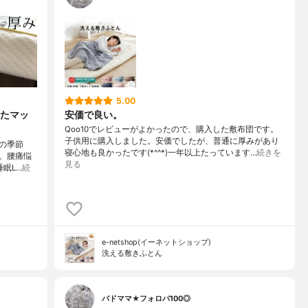
5.00
たマッ
安価で良い。
Qoo10でレビューがよかったので、購入した敷布団です。
子供用に購入しました。安価でしたが、普通に厚みがあり
の季節
寝心地も良かったです(*^^*)一年以上たっています…
続きを
。腰痛悩
見る
睡眠L…
続
e-netshop(イーネットショップ)
洗える敷きふとん
バドママ★フォロバ100◎