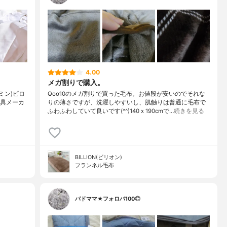
4.00
メガ割りで購入。
ューミン)ピロ
Qoo10のメガ割りで買った毛布。お値段が安いのでそれな
有名寝具メーカ
りの薄さですが、洗濯しやすいし、肌触りは普通に毛布で
ふわふわしていて良いです(^^)140ｘ190cmで…
続きを見る
BILLION(ビリオン)
フランネル毛布
バドママ★フォロバ100◎