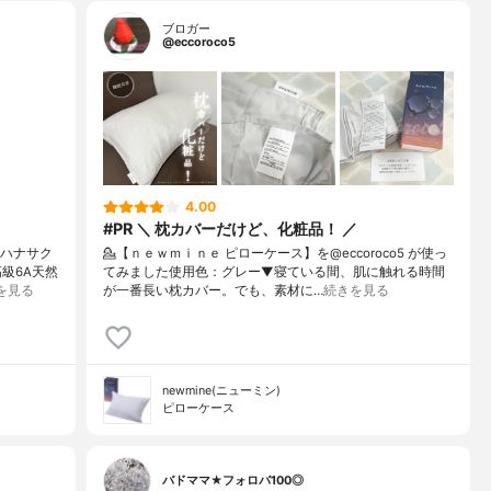
ブロガー
@eccoroco5
4.00
#PR ＼ 枕カバーだけど、化粧品！ ／
 ハナサク
💁【ｎｅｗｍｉｎｅ ピローケース】を@eccoroco5 が使っ
級6A天然
てみました⁡使用色：グレー⁡⁡▼⁡⁡寝ている間、肌に触れる時間
を見る
が一番長い枕カバー。⁡でも、素材に…
続きを見る
newmine(ニューミン)
ピローケース
バドママ★フォロバ100◎