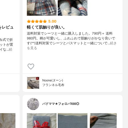
5.00
をレビュ
軽くて肌触りが良い。
送料対策でシーツと一緒に購入しました。790円＋ 送料
980円。柄が可愛いし、ふわふわで肌触りがかなり良いで
たみ式で折
す(^^)送料対策でシーツとバスマットと一緒についで…
続き
ットが置
を見る
イな…
続
Noone(ヌーン)
フランネル毛布
バドママ★フォロバ100◎