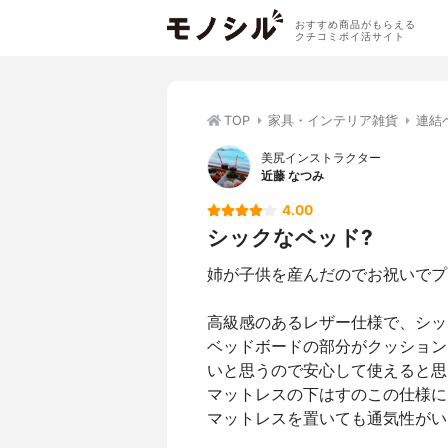
おすすめ商品がもらえる
クチコミポイ活サイト
TOP
家具・インテリア雑貨
連結
美尻インストラクター
近藤 なつみ
4.00
シックなベッド?
姉が子供を産んだのでお祝いでプ
高級感のあるレザー仕様で、シッ
ベッドボードの部分がクッション
いと思うので安心して使えると思
マットレスの下はすのこの仕様に
マットレスを置いても通気性がい