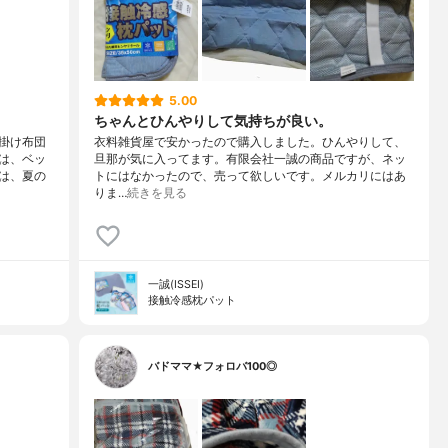
5.00
ちゃんとひんやりして気持ちが良い。
掛け布団
衣料雑貨屋で安かったので購入しました。ひんやりして、
は、ベッ
旦那が気に入ってます。有限会社一誠の商品ですが、ネッ
は、夏の
トにはなかったので、売って欲しいです。メルカリにはあ
りま…
続きを見る
一誠(ISSEI)
接触冷感枕パット
バドママ★フォロバ100◎