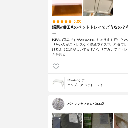
5.00
話題のIKEAのベッドトレイてどうなの？
ー
IKEAの商品ですがAmazonにもあります折りた
りたたみがストレスなく簡単ですスマホやタブレ
けるように溝がついてますかなりデカいですトレ
きを見る
IKEA(イケア)
クリプスク ベッドトレイ
バドママ★フォロバ100◎