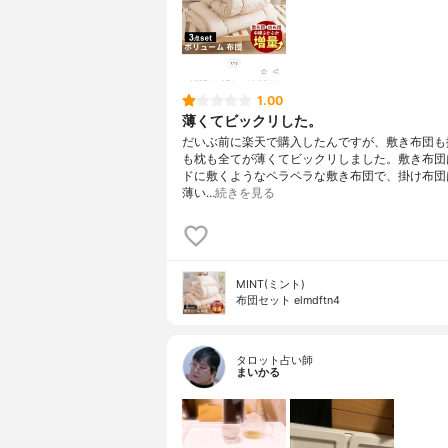
1.00
薄くてビックリした。
だいぶ前に楽天で購入したんですが、敷き布団も
も枕も全てが薄くてビックリしました。敷き布団
ドに敷くようなペラペラな敷き布団で、掛け布団
薄い…
続きを見る
MINT(ミント)
布団セット elmdftn4
タロット占い師
まいかる