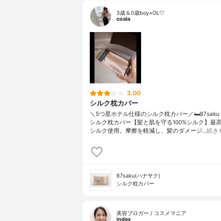
3歳＆0歳boy×OL🤍
coala
3.00
シルク枕カバー
＼5つ星ホテル仕様のシルク枕カバー／🛏️87saku
シルク枕カバー【髪と肌を守る100%シルク】最高
シルク使用。摩擦を軽減し、髪のダメージ…
続き
87saku(ハナサク)
シルク枕カバー
美容ブロガー / コスメマニア
index