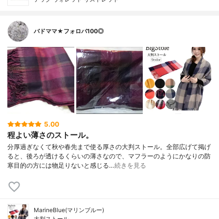
バドママ★フォロバ100◎
5.00
程よい薄さのストール。
分厚過ぎなくて秋や春先まで使る厚さの大判ストール。全部広げて掲げ
ると、後ろが透けるくらいの薄さなので、マフラーのようにかなりの防
寒目的の方には物足りないと感じる…
続きを見る
MarineBlue(マリンブルー)
大判ストール