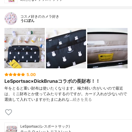
コスメ好きのカメラ好き
うにぽん
5.00
LeSportsac×DickBrunaコラボの長財布！！
年をとると重い財布は使いたくなります。極力軽い方がいいので最近
は、ミニ財布とか使ってみたりするのですが。カード入れが少ないので
選抜して入れていますがたまにあれな…
続きを見る
LeSportsac(レスポートサック)
テック ウォレット リストレット