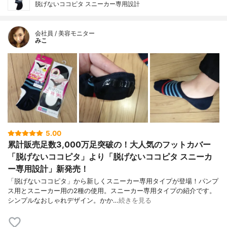
脱げないココピタ スニーカー専用設計
会社員 / 美容モニター
みこ
5.00
累計販売足数3,000万足突破の！大人気のフットカバー
「脱げないココピタ」より「脱げないココピタ スニーカ
ー専用設計」新発売！
「脱げないココピタ」から新しくスニーカー専用タイプが登場！パンプ
ス用とスニーカー用の2種の使用。スニーカー専用タイプの紹介です。
シンプルなおしゃれデザイン。かか…
続きを見る