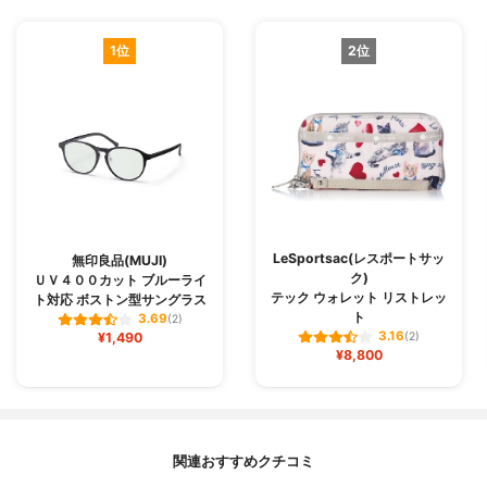
1位
2位
LeSportsac(レスポートサッ
無印良品(MUJI)
ク)
ＵＶ４００カット ブルーライ
テック ウォレット リストレッ
ト対応 ボストン型サングラス
ト
3.69
(2)
3.16
¥1,490
(2)
¥8,800
関連おすすめクチコミ