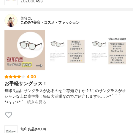
ZOZOGLASS
美容OL
このみ?美容・コスメ・ファッション
4.00
お手軽サングラス！
無印良品にサングラスがあるのをご存知ですか？?このサングラスがオ
シャレな上に高性能！毎日大活躍なのでご紹介します✨｡.｡:+* ﾟ ゜ﾟ
*+:｡.｡:+* ﾟ…
続きを見る
無印良品(MUJI)