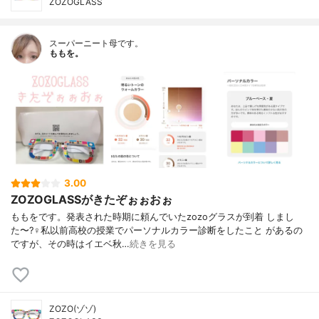
ZOZOGLASS
スーパーニート母です。
ももを。
3.00
ZOZOGLASSがきたぞぉぉおぉ
ももをです。発表された時期に頼んでいたzozoグラスが到着 しまし
た〜?‍♀️私以前高校の授業でパーソナルカラー診断をしたこと があるの
ですが、その時はイエベ秋…
続きを見る
ZOZO(ゾゾ)