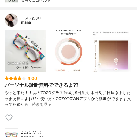
楽らくゴムベルト
コスメ好き?
mana
4.00
パーソナル診断無料でできるよ??
やっと来た！！あのZOZOグラス?✨4月9日注文 本日6月1日届きました
っまあ長いよね??～使い方～ZOZOTOWNアプリから診断ができます入
ってた箱から…
続きを見る
ZOZO(ゾゾ)