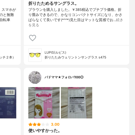
折りたためるサングラス。
。スマホが
ブラウンを購入しました。￥385税込でプチプラ価格。折
のと無難
り畳みできるので、かなりコンパクトサイズになり、かさ
自転車
ばらなくて良いです(*^^*)見た目はマットな質感でお…
続き
を見る
LUPIS(ルピス)
ッチ２本）
折りたたみウェリントンサングラス s475
バドママ★フォロバ100◎
3.00
使いやすかった。