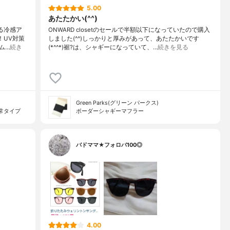
5.00
あたたかい(^^)
きる冷感ア
ONWARD closetのセールで半額以下になっていたので購入
！UV対策
しました(^^)しっかりと厚みがあって、あたたかいです
ム…
続き
(*^^*)裾?は、シャギーになっていて、…
続きを見る
Green Parks(グリーン パークス)
常タイプ
ボーダーシャギーマフラー
バドママ★フォロバ100◎
4.00