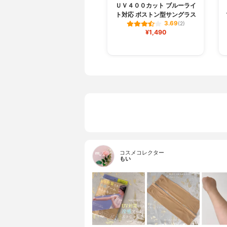
ＵＶ４００カット ブルーライ
ト対応 ボストン型サングラス
3.69
(2)
¥1,490
コスメコレクター
もい