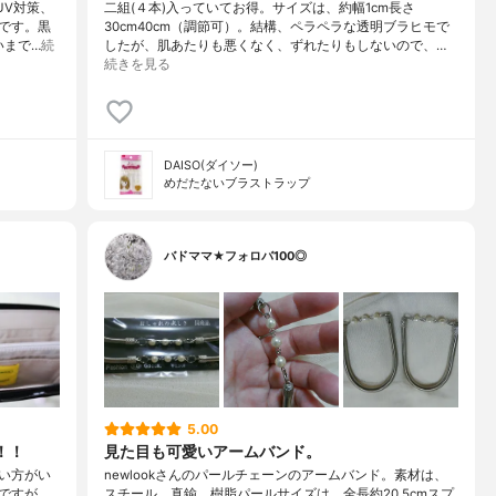
UV対策、
二組(４本)入っていてお得。サイズは、約幅1cm長さ
です。黒
30cm40cm（調節可）。結構、ペラペラな透明ブラヒモで
いまで…
続
したが、肌あたりも悪くなく、ずれたりもしないので、…
続きを見る
DAISO(ダイソー)
めだたないブラストラップ
バドママ★フォロバ100◎
5.00
布！！
見た目も可愛いアームバンド。
い方がい
newlookさんのパールチェーンのアームバンド。素材は、
ですが。
スチール、真鍮、樹脂パールサイズは、全長約20.5cmスプ