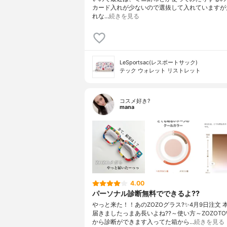
カード入れが少ないので選抜して入れていますが
れな…
続きを見る
LeSportsac(レスポートサック)
テック ウォレット リストレット
コスメ好き?
mana
4.00
パーソナル診断無料でできるよ??
やっと来た！！あのZOZOグラス?✨4月9日注文 本
届きましたっまあ長いよね??～使い方～ZOZOT
から診断ができます入ってた箱から…
続きを見る