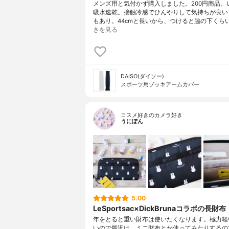
メンズ用と気付かず購入しました。200円商品。
吸水速乾。接触冷感でひんやりして気持ちが良い
もあり。44cmと長いから、つけると脇の下くら
きを見る
DAISO(ダイソー)
スポーツ用ゾッキアームカバー
コスメ好きのカメラ好き
うにぽん
5.00
LeSportsac×DickBrunaコラボの長財
年をとると重い財布は使いたくなります。極力軽
いので最近は、ミニ財布とか使ってみたりするの