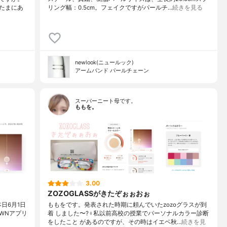
たまにあ
リング幅：0.5cm。フェイクですがパールチ…
続きを見る
newlook(ニュールック)
アームバンド パールチェーン
スーパーニート母です。
ももを。
3.00
ZOZOGLASSがきたぞぉぉおぉ
日6月1日
ももをです。発表された時期に頼んでいたzozoグラスが到
OWNアプリ
着 しました〜?‍♀️私以前高校の授業でパーソナルカラー診断
をしたこと があるのですが、その時はイエベ秋…
続きを見