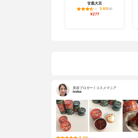
甘黒大豆
3.60
(4)
¥277
美容ブロガー / コスメマニア
index
5.00