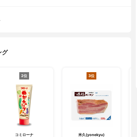
ブ
ング
2位
3位
コミローナ
米久(yonekyu)