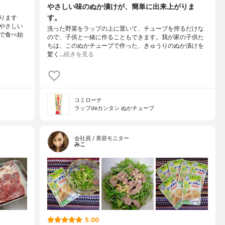
やさしい味のぬか漬けが、簡単に出来上がりま
す。
ります
やさしい
洗った野菜をラップの上に置いて、チューブを搾るだけな
で食べ始
ので、子供と一緒に作ることもできます。我が家の子供た
ちは、このぬかチューブで作った、きゅうりのぬか漬けを
驚く…
続きを見る
コミローナ
ラップdeカンタン ぬかチューブ
会社員 / 美容モニター
みこ
5.00