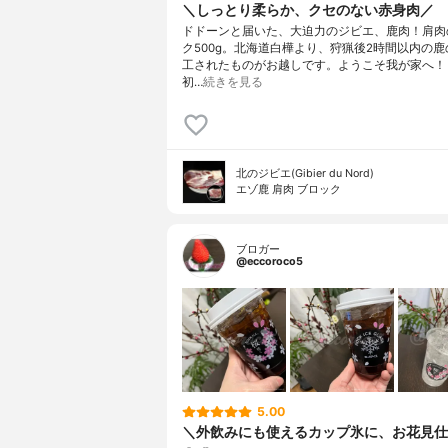
＼しっとり柔らか、クセのない赤身肉／
ドドーンと届いた、大迫力のジビエ、鹿肉！肩肉
ク500g。北海道白樺より、狩猟後2時間以内の
工されたものがお越しです。ようこそ我が家へ！
初…
続きを見る
北のジビエ(Gibier du Nord)
エゾ鹿 肩肉 ブロック
ブロガー
@eccoroco5
5.00
＼外飲みにも使えるカップ氷に、お花見仕