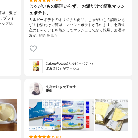
じゃがいもの調理いらず。 お湯だけで簡単マッシ
ュポテト。
簡単に混ぜ
ップライ
カルビーポテトのオリジナル商品。じゃがいもの調理いら
ップ味 …
ず！お湯だけで簡単にマッシュポテトが作れます。北海道
産のじゃがいもを蒸かしてマッシュしてから乾燥。お湯や
温か…
続きを見る
CalbeePotato(カルビーポテト)
北海道じゃがマッシュ
美容大好き女子大生
優亜
5.00