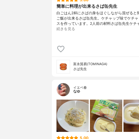
簡単に料理が出来るさば缶先生
白ごはん2杯にさばの身をほぐしながら混ぜると
ご飯が出来るさば缶先生。ケチャップ味でケチャ
スを作っています。2人前の材料さば缶先生ケチャ
続きを見る
富永貿易(TOMINAGA)
さば先生
イエベ春
なゆ
5.00