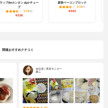
ラップdeカンタン ぬかチュー
原形ベーコンブロック
ブ
3.15
(1)
¥343
3.15
(3)
¥336
関連おすすめクチコミ
会社員 / 美容モニター
みこ
5.00