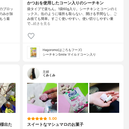
かつおを使用したコーン入りのシーチキン
のブロッ
袋タイプで楽ちん。1袋60g入り。シーチキンとコーンのミ
鹿のみが加
ックス。缶のように場所も取らない、開ける手間なし、ご
もう最
み捨ても簡単。すごく使いやすい。使い切りしやすい量
で…
続きを見る
Hagoromo(はごろもフーズ)
シーチキンSmile マイルドコーン入り
主婦
くみくみ
5.00
様出た
スイートなマシュマロのお菓子