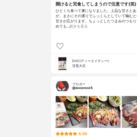
開けると完食してしまうので注意です(笑)
ひとくち食べて虜になりました。上品な甘さとあ
が、まさにその通りでふっくらとしていて噛むと
甘さが広がります。ちょっとしたつまみのつもり
めても…
続きを見る
DHC(ディーエイチシー)
甘黒大豆
ブロガー
@eccoroco5
5.00