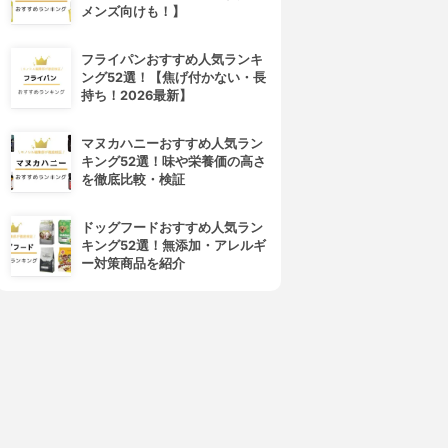
メンズ向けも！】
4位
5位
フライパンおすすめ人気ランキ
ング52選！【焦げ付かない・長
持ち！2026最新】
マヌカハニーおすすめ人気ラン
キング52選！味や栄養価の高さ
を徹底比較・検証
AISON SPECIAL(メーション
ROSY LILY(ロジーリリー)
ドッグフードおすすめ人気ラン
スペシャル)
スターターキット
キング52選！無添加・アレルギ
京産メッシュストラップ厚底
3.15
(2)
ー対策商品を紹介
アビブラムソールスポーツサ
¥3,300
ンダル
3.15
(1)
¥25,300