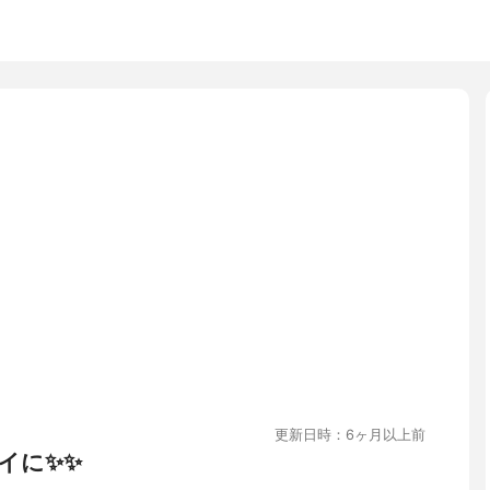
更新日時：6ヶ月以上前
イに✨✨