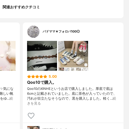
関連おすすめクチコミ
バドママ★フォロバ100◎
5.00
Qoo10で購入。
た✨気にな
Qoo10のXINHEというお店で購入しました。厚底で底は
難しい靴
6cmと記載されていました。底に茶色が入っていたので、
靴をゆ…
続
汚れが目立たなそうなので、黒を購入しました。軽く…
続
きを見る