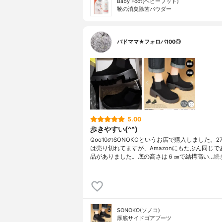
Baby Foot(ベビーフット)
靴の消臭除菌パウダー
バドママ★フォロバ100◎
5.00
歩きやすい(^^)
Qoo10のSONOKOというお店で購入しました。2
は売り切れてますが、Amazonにもたぶん同じで
品がありました。底の高さは６㎝で結構高い…
続
SONOKO(ソノコ)
厚底サイドゴアブーツ