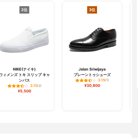
2位
3位
M
NIKE(ナイキ)
Jalan Sriwijaya
ウィメンズ トキ スリップ キャ
プレーントゥシューズ
東
ンバス
3.15
(1)
エ
¥30,800
3.15
(2)
¥5,500