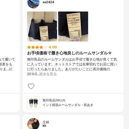
sa2424
4.00
お手頃価格で履き心地良しのルームサンダル☆
れて履いて
無印良品のルームサンダルはお手頃で履き心地が良くて気
段差をも
に入っています。ネットストアでは在庫切れでお店に買い
りま…
続
に行ったらありました。ありがたいことに表示価格の
20％O…
続きを見る
無印良品(MUJI)
インド綿混ルームサンダル・前あき
主婦
kh