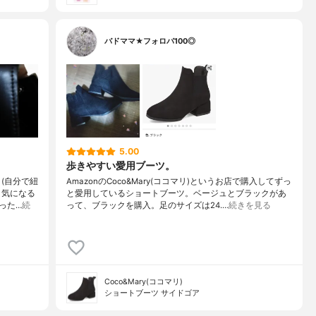
バドママ★フォロバ100◎
5.00
歩きやすい愛用ブーツ。
(自分で紐
AmazonのCoco&Mary(ココマリ)というお店で購入してずっ
、気になる
と愛用しているショートブーツ。ベージュとブラックがあ
った…
続
って、ブラックを購入。足のサイズは24.…
続きを見る
Coco&Mary(ココマリ)
ショートブーツ サイドゴア