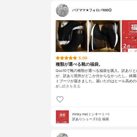
バドママ★フォロバ100◎
5.00
種類が選べる靴の福袋。
Qoo10で靴の種類が選べる福袋を購入。訳あり
が、訳あり箇所がどこか分からなかったし、綺麗
トブーツが届きました。届いたのはヒール高めの
が…
続きを見る
minky me(ミンキーミー)
訳ありシューズ2点 福袋