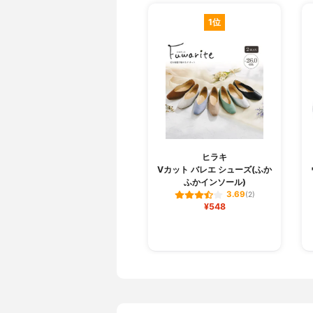
1位
ヒラキ
Vカット バレエ シューズ(ふか
ふかインソール)
3.69
(2)
¥548