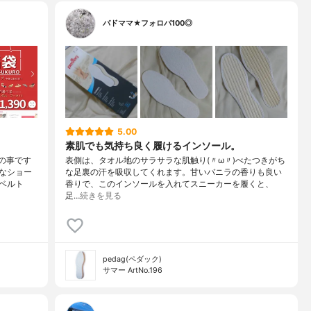
バドママ★フォロバ100◎
5.00
素肌でも気持ち良く履けるインソール。
との事です
表側は、タオル地のサラサラな肌触り(〃ω〃)べたつきがち
なショー
な足裏の汗を吸収してくれます。甘いバニラの香りも良い
ベルト
香りで、このインソールを入れてスニーカーを履くと、
足…
続きを見る
pedag(ペダック)
サマー ArtNo.196