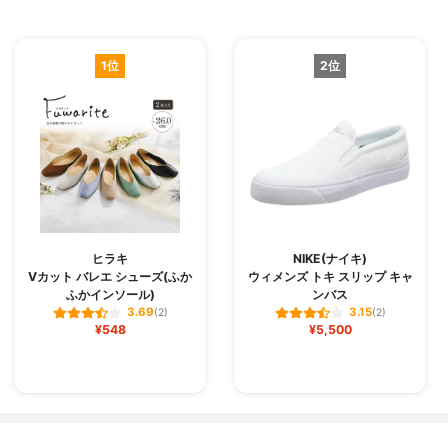
1位
2位
ヒラキ
NIKE(ナイキ)
Vカット バレエ シューズ(ふか
ウィメンズ トキ スリップ キャ
ふかインソール)
ンバス
3.69
3.15
(2)
(2)
¥548
¥5,500