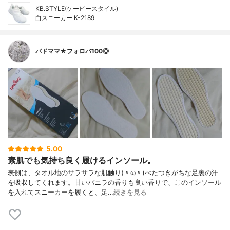
KB.STYLE(ケービースタイル)
白スニーカー K-2189
バドママ★フォロバ100◎
5.00
素肌でも気持ち良く履けるインソール。
表側は、タオル地のサラサラな肌触り(〃ω〃)べたつきがちな足裏の汗
を吸収してくれます。甘いバニラの香りも良い香りで、このインソール
を入れてスニーカーを履くと、足…
続きを見る