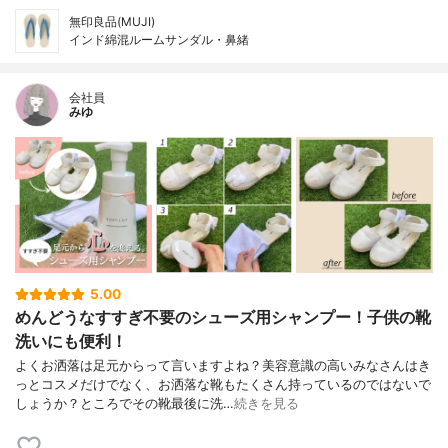
無印良品(MUJI)
インド綿混ルームサンダル・鼻緒
会社員
みゆ
5.00
めんどうなすすぎ不要のシューズ用シャンプー！子供の靴
洗いにも便利！
よくお洒落は足元からって言いますよね？美容意識の高いみなさんはき
っとコスメだけでなく、お洒落な靴もたくさん持っているのではないで
しょうか？ところでその靴最後に洗…
続きを見る