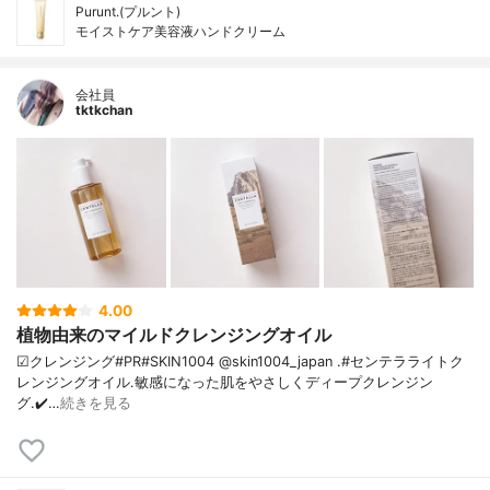
Purunt.(プルント)
モイストケア美容液ハンドクリーム
会社員
tktkchan
4.00
植物由来のマイルドクレンジングオイル
☑クレンジング#PR#SKIN1004 @skin1004_japan .#センテラライトク
レンジングオイル.敏感になった肌をやさしくディープクレンジン
グ.✔️…
続きを見る