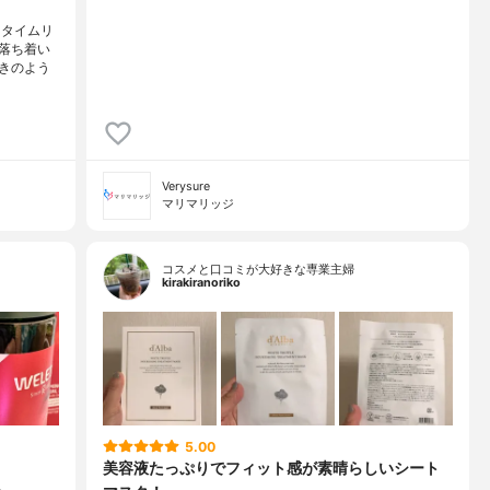
 タイムリ
落ち着い
きのよう
Verysure
マリマリッジ
コスメと口コミが大好きな専業主婦
kirakiranoriko
5.00
美容液たっぷりでフィット感が素晴らしいシート