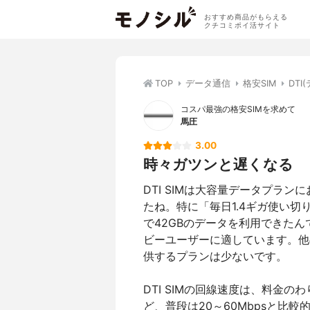
おすすめ商品がもらえる
クチコミポイ活サイト
TOP
データ通信
格安SIM
DTI
コスパ最強の格安SIMを求めて
馬圧
3.00
時々ガツンと遅くなる
DTI SIMは大容量データプラ
たね。特に「毎日1.4ギガ使い切
で42GBのデータを利用できた
ビーユーザーに適しています。他
供するプランは少ないです。
DTI SIMの回線速度は、料金
ど、普段は20～60Mbpsと比