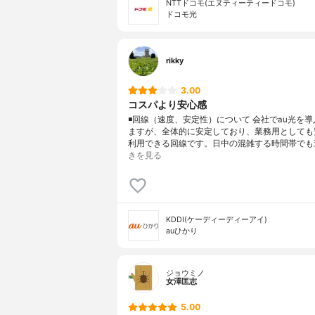
NTTドコモ(エヌティーティードコモ)
ドコモ光
rikky
3.00
コスパより安心感
◾️回線（速度、安定性）について 会社でau光を
ますが、全体的に安定しており、業務用としても
利用できる回線です。日中の混雑する時間帯でも
きを見る
KDDI(ケーディーディーアイ)
auひかり
ジョウミノ
女澤匡志
5.00