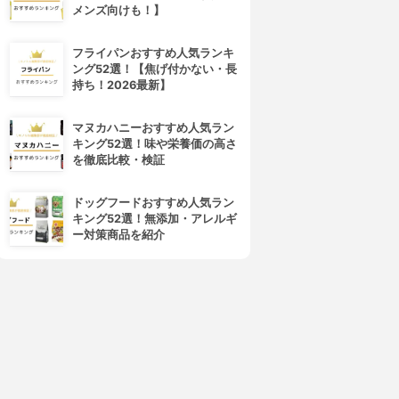
メンズ向けも！】
フライパンおすすめ人気ランキ
ング52選！【焦げ付かない・長
持ち！2026最新】
NTTコミュニケーションズ(エ
LINEモバイル(ラインモバイル)
マヌカハニーおすすめ人気ラン
・ティ・ティ・コミュニケー
LINEモバイル ドコモ回線
キング52選！味や栄養価の高さ
ションズ)
3.15
を徹底比較・検証
OCN モバイル ONE
¥1,100
3.15
¥1,180
ドッグフードおすすめ人気ラン
キング52選！無添加・アレルギ
ー対策商品を紹介