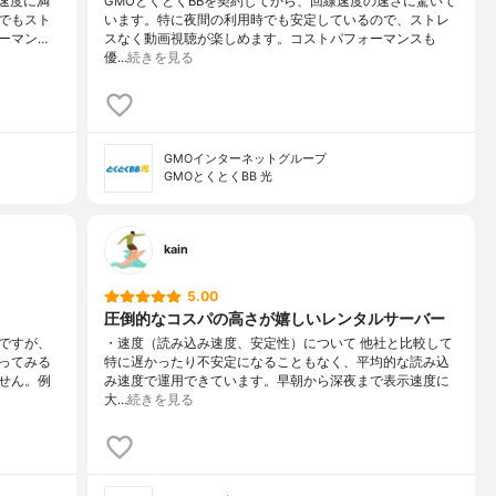
の速度に満
GMOとくとくBBを契約してから、回線速度の速さに驚いて
でもスト
います。特に夜間の利用時でも安定しているので、ストレ
ーマン…
スなく動画視聴が楽しめます。コストパフォーマンスも
優…
続きを見る
GMOインターネットグループ
GMOとくとくBB 光
kain
5.00
圧倒的なコスパの高さが嬉しいレンタルサーバー
ですが、
・速度（読み込み速度、安定性）について 他社と比較して
ってみる
特に遅かったり不安定になることもなく、平均的な読み込
せん。例
み速度で運用できています。早朝から深夜まで表示速度に
大…
続きを見る