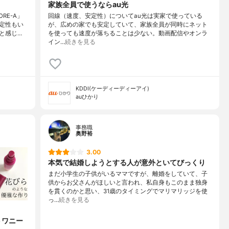
家族全員で使うならau光
RE-A」
回線（速度、安定性）についてau光は実家で使っている
定性もい
が、広めの家でも安定していて、家族全員が同時にネット
と感じ…
を使っても速度が落ちることは少ない。動画配信やオンラ
イン…
続きを見る
KDDI(ケーディーディーアイ)
auひかり
事務職
奥野裕
3.00
本気で結婚しようとする人が意外といてびっくり
まだ小学生の子供がいるママですが、離婚をしていて、子
供からお父さんがほしいと言われ、私自身もこのまま独身
を貫くのかと思い、31歳のタイミングでマリマリッジを使
っ…
続きを見る
トワニー