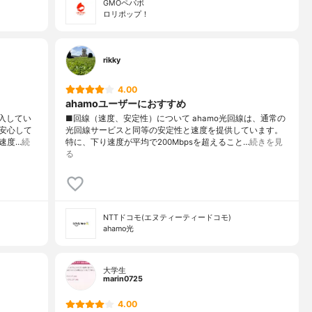
GMOペパボ
ロリポップ！
rikky
4.00
ahamoユーザーにおすすめ
導入してい
■回線（速度、安定性）について ahamo光回線は、通常の
安心して
光回線サービスと同等の安定性と速度を提供しています。
速度…
続
特に、下り速度が平均で200Mbpsを超えること…
続きを見
る
NTTドコモ(エヌティーティードコモ)
ahamo光
大学生
marin0725
4.00