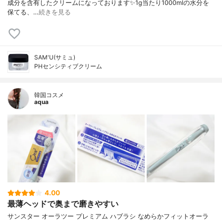
成分を含有したクリームになっております✨1g当たり1000mlの水分を
保てる、…
続きを見る
SAM'U(サミュ)
PHセンシティブクリーム
韓国コスメ
aqua
4.00
最薄ヘッドで奥まで磨きやすい
サンスター オーラツー プレミアム ハブラシ なめらかフィットオーラ