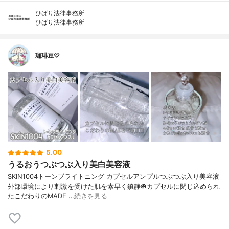
ひばり法律事務所
ひばり法律事務所
珈琲豆♡
5.00
うるおうつぶつぶ入り美白美容液
SKIN1004トーンブライトニング カプセルアンプルつぶつぶ入り美容液
外部環境により刺激を受けた肌を素早く鎮静☘️カプセルに閉じ込められ
たこだわりのMADE …
続きを見る