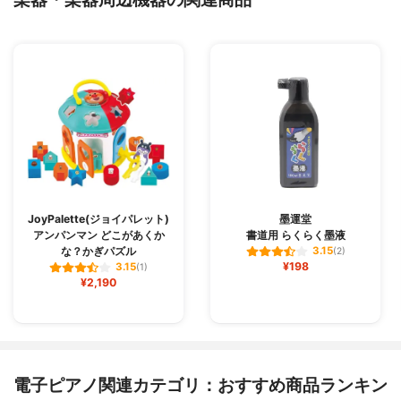
JoyPalette(ジョイパレット)
墨運堂
アンパンマン どこがあくか
書道用 らくらく墨液
な？かぎパズル
3.15
(2)
¥198
3.15
(1)
¥2,190
電子ピアノ関連カテゴリ：おすすめ商品ランキン