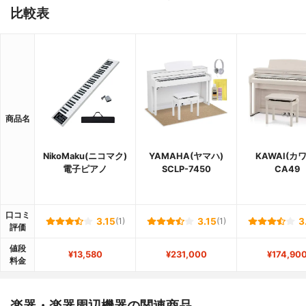
比較表
商品名
NikoMaku(ニコマク)
YAMAHA(ヤマハ)
KAWAI(カ
電子ピアノ
SCLP-7450
CA49
口コミ
3.15
(1)
3.15
(1)
3
評価
値段
¥13,580
¥231,000
¥174,90
料金
楽器・楽器周辺機器の関連商品