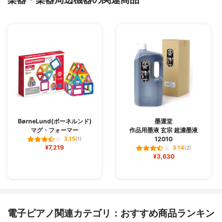
BørneLund(ボーネルンド)
墨運堂
マグ・フォーマー
作品用墨液 玄宗 超濃墨液
12010
3.15
(1)
¥7,219
3.14
(2)
¥3,630
電子ピアノ関連カテゴリ：おすすめ商品ランキン