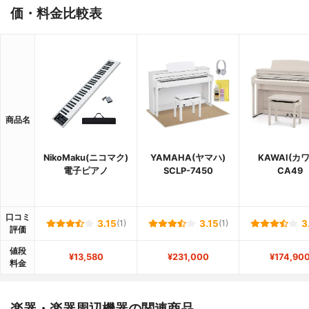
価・料金比較表
商品名
NikoMaku(ニコマク)
YAMAHA(ヤマハ)
KAWAI(カ
電子ピアノ
SCLP-7450
CA49
口コミ
3.15
(1)
3.15
(1)
3
評価
値段
¥13,580
¥231,000
¥174,90
料金
楽器・楽器周辺機器の関連商品