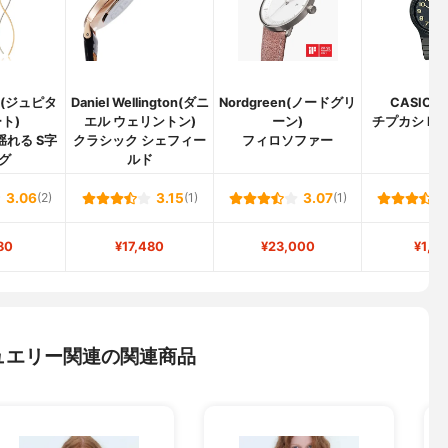
te(ジュピタ
Daniel Wellington(ダニ
Nordgreen(ノードグリ
CASIO(
ト)
エル ウェリントン)
ーン)
チプカシ MQ-
揺れる S字
クラシック シェフィー
フィロソファー
グ
ルド
3.06
(2)
3.15
(1)
3.07
(1)
80
¥17,480
¥23,000
¥1,2
ュエリー関連の関連商品