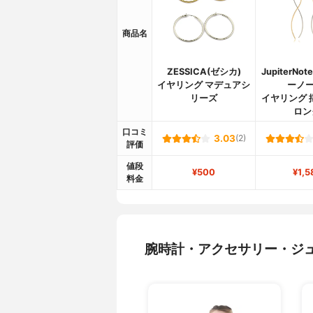
商品名
ZESSICA(ゼシカ)
JupiterNo
イヤリング マデュアシ
ーノー
リーズ
イヤリング 
ロン
口コミ
3.03
(2)
評価
値段
¥500
¥1,5
料金
腕時計・アクセサリー・ジ