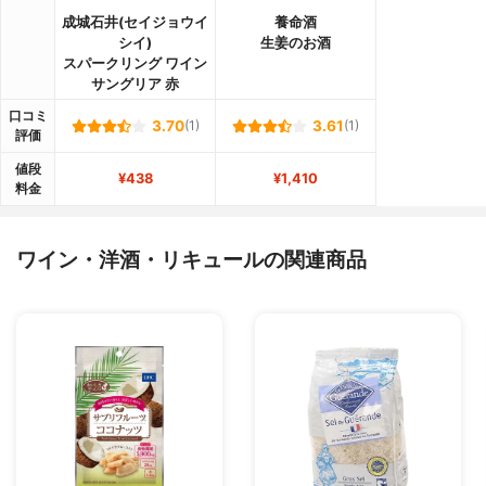
成城石井(セイジョウイ
養命酒
シイ)
生姜のお酒
スパークリング ワイン
サングリア 赤
口コミ
3.70
(1)
3.61
(1)
評価
値段
¥438
¥1,410
料金
ワイン・洋酒・リキュールの関連商品