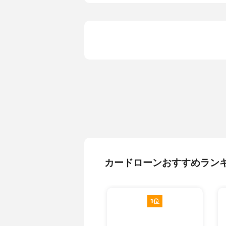
適用金利
1.5%～14.6
金利タイプ
変動金利
即日融資
不可能
契約可能年齢
20歳～69歳
申込資格
1.ご契約時
偶者(パー
す)。3.
域、群馬県内
ァイナンス
ューマーフ
資金使途
自由、借り
必要書類
本人確認書
担保
不要
保証人
不要
カードローンおすすめラン
保証料
不要
パート・アルバイトの申込
可能
専業主婦 (夫)の申込
可能
1位
年金収入のみの人の申込
可能