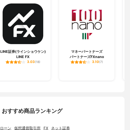
浜銀行
f Yokohama,Ltd.
浜市西区みなとみらい３−１−１
11
（登金)第36号
LINE証券(ラインショウケン)
マネーパートナーズ
LINE FX
パートナーズFXnano
3.03
3.10
(18)
(7)
：おすすめ商品ランキング
ローン
仮想通貨取引所
FX
ネット証券