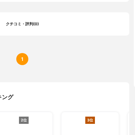
%
クチコミ・評判(0)
満20歳以上69歳以下の方。2.安定した収入のある方、およびその配
ト・アルバイトの方も可。学生の方は不可。年収には年金を含みま
次の地域に居住またはお勤めの方(神奈川県内全地域、東京都内全地
の前橋市、高崎市、桐生市)4.保証会社(SMBCコンシューマーフ
株式会社)の保証が受けられる方で、横浜銀行ならびにSMBCコンシ
1
ァイナンス株式会社の個人情報の取り扱いに同意される方
換え利用可能
類、保険証、収入証明資料
キング
2位
3位