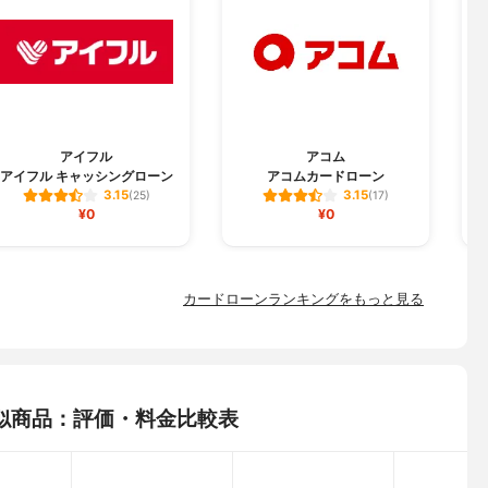
ンシューマーファイナンス株式会社
京都、神奈川県
ット、FAX、郵送、電話、来店
結果の連絡→契約手続き→カード発行→利用
付のみ)
アイフル
アコム
アイフル キャッシングローン
アコムカードローン
3.15
3.15
(25)
(17)
14.6%、100万円超～200万円:11.8%、200万円超～300万円:8.
¥0
¥0
円超～400万円:6.8%、400万円超～500万円:4.8%、500万円超～
.5%、600万円超～700万円:4%、700万円超～800万円:3.5%、800
万円:3%、900万円超～1000万円未満:2.5%、1000万円:1.5%
カードローンランキングをもっと見る
社)、セブン銀行ATM、ローソン銀行ATM、イーネット（ファミリー
)、ネットバンキングなど
似商品：評価・料金比較表
ド方式