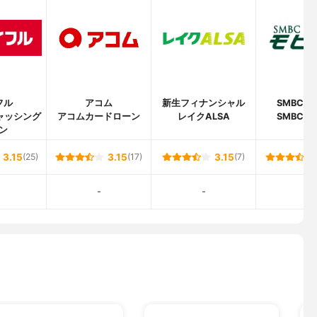
額、〜20万円:2千円～4千円、20万〜30万円:6千円、30万〜40万
0万〜50万円:1万円、50万〜100万円:1.5万円、100万〜150万円:2
〜200万円:2.5万円、200万〜250万円:3万円、250万〜300万円:
00万〜350万円:4万円、350万〜400万円:4.5万円、400万〜700万
万円、700万〜800万円:7万円、800万〜900万円:7.5万円、900万〜
8万円、1000万〜:8.5万円
00円とし、毎月10日(10日が土・日・祝日の場合は翌平日窓口営業
フル
アコム
新生フィナンシャル
SMBCモ
の前日までの分について所定の利率・方法により利息を計算し、お借
ャッシング
アコムカードローン
レイクALSA
SMBCモ
み入れます
ン
3.15
(25)
3.15
(17)
3.15
(7)
社)、セブン銀行ATM、ローソン銀行ATM、イーネット（ファミリー
)、ネットバンキングなど
-
-
-