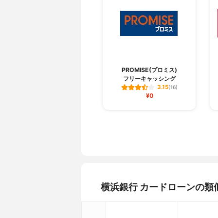
学生の申込
不可能
保証会社
SMBCコ
申込できる地域
群馬県、東
申込方法
インターネ
申込から借入までの流れ
申込→審査
土日の審査
不可能（受
PROMISE(プロミス)
フリーキャッシング
Web完結
可能
3.15
(16)
極度額別の適用金利
～100万円:
¥0
8%、300万
600万円:4
万円超～900
金利優遇の条件
なし
お金の借り方
ATM（自
マートなど
契約期間
1年
無利息期間
なし
横浜銀行 カードローンの類
無利息期間の利用条件
なし
返済方式
残高スライ