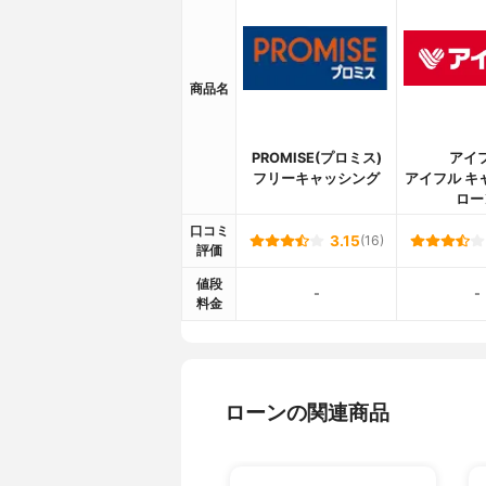
返済金額
～2千円:全
円:8千円、4
万円、150万
3.5万円、3
商品名
円:5～6.5
1000万円:
利息の計算方法
付利単位を1
PROMISE(プロミス)
アイ
日)に、そ
フリーキャッシング
アイフル キ
入元本に組
ロー
毎月の返済方法
口座振替
口コミ
3.15
(16)
毎月の返済日
10日
評価
任意返済の方法
ATM（自
値段
マートなど
-
-
料金
手数料・年会費
なし
Web明細
あり
在籍確認
あり
ローンの関連商品
カードレス対応
不可能
無人契約機
なし
自動融資機能
なし