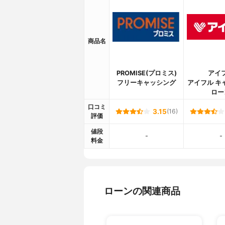
返済金額
不明
利息の計算方法
付利単位1円
毎月の返済方法
直接入金、
商品名
毎月の返済日
毎月10日
任意返済の方法
セブン銀行
手数料・年会費
なし
PROMISE(プロミス)
アイ
フリーキャッシング
アイフル キ
Web明細
あり
ロー
在籍確認
あり
口コミ
3.15
(16)
カードレス対応
不可能
評価
無人契約機
なし
値段
-
-
自動融資機能
なし
料金
遅延損害金
借入残高に対
金融機関タイプ
銀行
社名
オリックス
ローンの関連商品
社名 (英文名)
ORIX Bank 
本店所在地
東京都港区芝
電話番号
0120-89-0