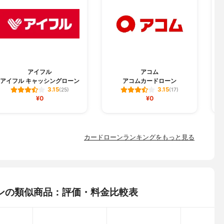
森県、岩手県、宮城県、秋田県、山形県、福島県、茨城県、栃木
、埼玉県、千葉県、東京都、神奈川県、新潟県、富山県、石川県、
梨県、長野県、岐阜県、静岡県、愛知県、三重県、滋賀県、京都
、兵庫県、奈良県、和歌山県、鳥取県、島根県、岡山県、広島県、
島県、香川県、愛媛県、高知県、福岡県、佐賀県、長崎県、熊本
、宮崎県、鹿児島県、沖縄県
ット
アイフル
アコム
アイフル キャッシングローン
アコムカードローン
結果の連絡→必要書類の提出→審査結果の連絡→利用
3.15
3.15
(25)
(17)
付のみ)
¥0
¥0
カードローンランキングをもっと見る
ATM、ローソン銀行ATM、イーネット（ファミリーマートなど)、
キングなど
ンの類似商品：評価・料金比較表
ドリボルビング方式