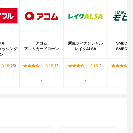
とし、1年を365日とする日割り計算
口座振替
・月末のどちらか
ATM、ローソン銀行ATM、イーネット（ファミリーマートなど)
フル
アコム
新生フィナンシャル
SMBCモ
ャッシング
アコムカードローン
レイクALSA
SMBCモ
ン
3.15
(25)
3.15
(17)
3.15
(7)
-
-
-
し借入利率+2.1％(年率)の遅延損害金
銀行株式会社
Corporation
3-22-8 オリックス乾ビル
693