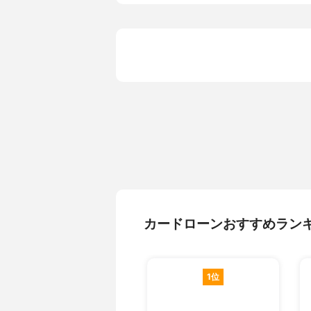
適用金利
1.70％～17.
金利タイプ
不明
即日融資
不可能
契約可能年齢
20歳～68歳
申込資格
1.申し込み
る方3.日
リックス・
けられる方
資金使途
自由、借り
必要書類
本人確認書
担保
不要
保証人
不要
保証料
不要
カードローンおすすめラン
パート・アルバイトの申込
可能
専業主婦 (夫)の申込
不可能
年金収入のみの人の申込
不可能
1位
学生の申込
不可能
保証会社
オリックス