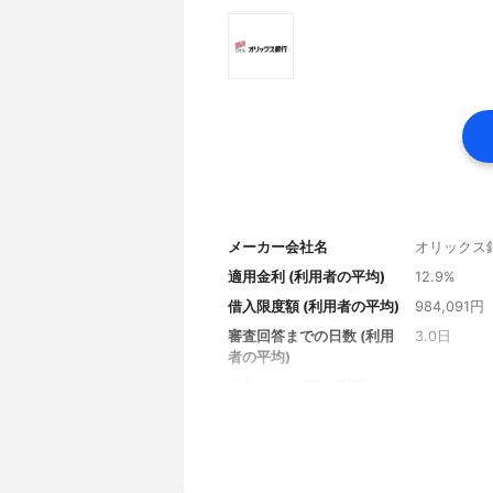
メーカー会社名
オリックス
適用金利 (利用者の平均)
12.9%
借入限度額 (利用者の平均)
984,091円
審査回答までの日数 (利用
3.0日
者の平均)
借入までの日数 (利用者の
4.0日
平均)
審査の通過率 (借入なし)
85%
審査の通過率 (借入あり)
89%