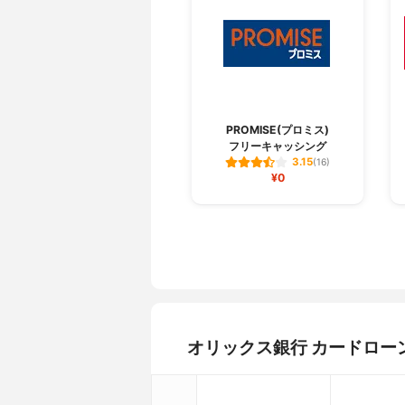
申込できる地域
北海道、青
県、群馬県
福井県、山
府、大阪府
山口県、徳
県、大分県
申込方法
インターネ
PROMISE(プロミス)
フリーキャッシング
申込から借入までの流れ
申込→審査
3.15
(16)
土日の審査
不可能（受
¥0
Web完結
可能
極度額別の適用金利
不明
金利優遇の条件
なし
お金の借り方
セブン銀行
ネットバン
契約期間
1年
無利息期間
なし
オリックス銀行 カードロー
無利息期間の利用条件
なし
返済方式
残高スライ