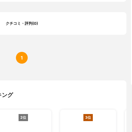
80％
クチコミ・評判(0)
時の年齢が満20歳以上69歳未満の方2.原則、毎月安定した収入のあ
本国内に在住の方(外国籍の方は、永住者または特別永住者の方)4.オ
クレジット株式会社または新生フィナンシャル株式会社の保証が受
1
換え利用可能
類、収入証明資料
キング
2位
3位
・クレジット株式会社、新生フィナンシャル株式会社