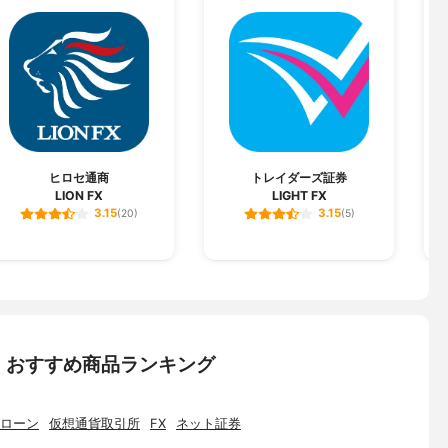
（登金)第11号
ヒロセ通商
トレイダーズ証券
LION FX
LIGHT FX
G
3.15
3.15
(20)
(5)
：おすすめ商品ランキング
ローン
仮想通貨取引所
FX
ネット証券