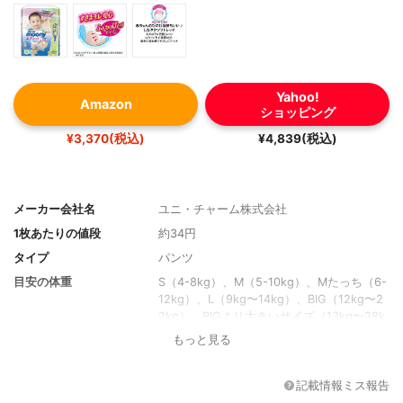
Yahoo!
Amazon
ショッピング
¥3,370(税込)
¥4,839(税込)
メーカー会社名
ユニ・チャーム株式会社
1枚あたりの値段
約34円
タイプ
パンツ
目安の体重
S（4-8kg）、M（5-10kg）、Mたっち（6-
12kg）、L（9kg〜14kg）、BIG（12kg〜2
2kg）、BIGより大きいサイズ（13kg〜28k
g）、スーパーBig（適応胸囲47-68cm）
もっと見る
記載情報ミス報告