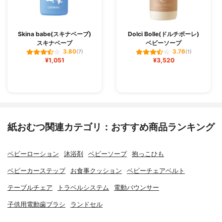
Skina babe(スキナベーブ)
Dolci Bolle(ドルチボーレ)
スキナベーブ
ベビーソープ
3.80
3.76
(7)
(1)
¥1,051
¥3,520
紙おむつ関連カテゴリ：おすすめ商品ランキング
ベビーローション
沐浴剤
ベビーソープ
抱っこひも
ベビーカーステップ
お食事クッション
ベビーチェアベルト
テーブルチェア
トラベルシステム
電動バウンサー
子供用電動歯ブラシ
ランドセル