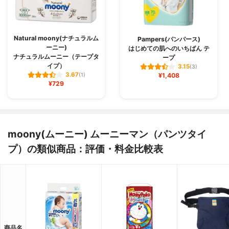
Natural moony(ナチュラルム
Pampers(パンパース)
ーニー)
はじめての肌へのいちばん テ
ナチュラルムーニー（テープタ
ープ
イプ）
3.15
(3)
3.67
(1)
¥1,408
¥729
moony(ムーニー) ムーニーマン（パンツタイ
プ）の類似商品：評価・料金比較表
商品名