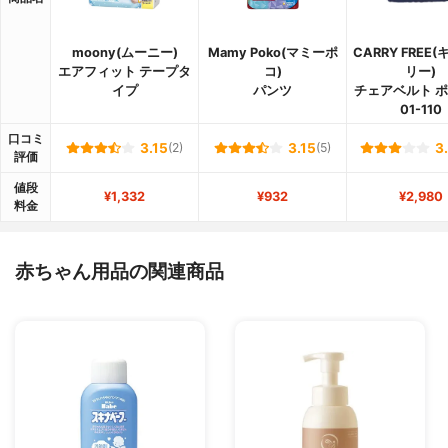
moony(ムーニー)
Mamy Poko(マミーポ
CARRY FREE
エアフィット テープタ
コ)
リー)
イプ
パンツ
チェアベルト 
01-110
口コミ
3.15
(2)
3.15
(5)
3
評価
値段
¥1,332
¥932
¥2,980
料金
赤ちゃん用品の関連商品