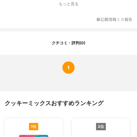
卵・乳成分・大豆を含む）
もっと見る
フレーバー
プレーン
その他必要な材料
水
記載情報ミス報告
内容量
100g
作れる量
約10枚
クチコミ・評判(0)
1
クッキーミックスおすすめランキング
1位
2位