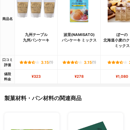
商品名
九州テーブル
波里(NAMISATO)
ぼーの
九州パンケーキ
パンケーキ ミックス
北海道小麦のク
ミックス
口コミ
3.15
(1)
3.15
(1)
評価
値段
¥323
¥278
¥1,080
料金
製菓材料・パン材料の関連商品