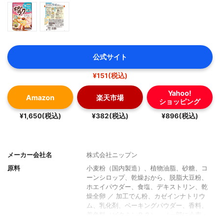
公式サイト
¥151(税込)
Yahoo!
Amazon
楽天市場
ショッピング
¥1,650(税込)
¥382(税込)
¥896(税込)
メーカー会社名
株式会社ニップン
原料
小麦粉（国内製造）、植物油脂、砂糖、コ
ーンシロップ、乾燥おから、脱脂大豆粉、
ホエイパウダー、食塩、デキストリン、乾
燥全卵 ／ 加工でん粉、カゼインナトリウ
ム、乳化剤、ベーキングパウダー、香料、
着色料（ビタミンＢ２）、（一部に小麦・